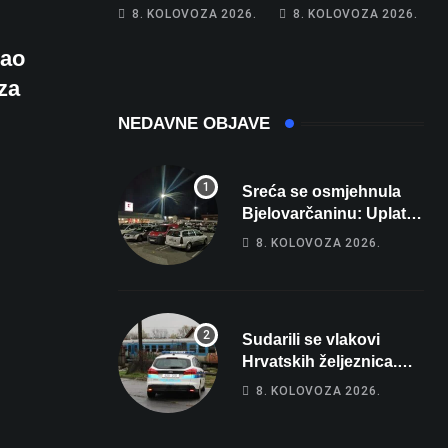
Hrebak danas u
Na cestama su
8. KOLOVOZA 2026.
8. KOLOVOZA 2026.
Parizu predstavlja
posebno na meti
Wellovar za
ovi prekršaji
vao
domaćina
za
Europskog
prvenstva
NEDAVNE OBJAVE
Sreća se osmjehnula
Bjelovarčaninu: Uplatio
samo 4 eura, a osvojio
8. KOLOVOZA 2026.
više od 80 tisuća eura
Sudarili se vlakovi
Hrvatskih željeznica.
Šestero osoba teško
8. KOLOVOZA 2026.
ozlijeđeno, mlađa žena
na intenzivnoj