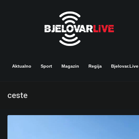
Skip
to
content
Aktualno
Sport
Magazin
Regija
Bjelovar.live
ceste