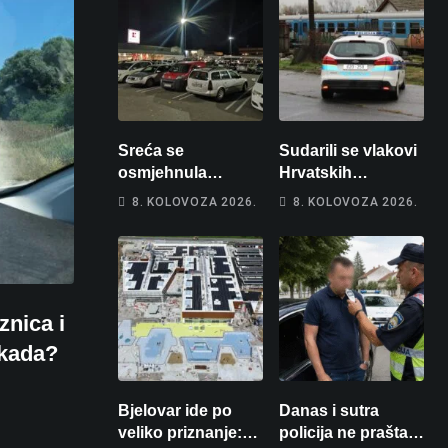
Sreća se
Sudarili se vlakovi
osmjehnula
Hrvatskih
Bjelovarčaninu:
željeznica. Šestero
8. KOLOVOZA 2026.
8. KOLOVOZA 2026.
Uplatio samo 4
osoba teško
eura, a osvojio
ozlijeđeno, mlađa
više od 80 tisuća
žena na
eura
intenzivnoj
nica i
 kada?
Bjelovar ide po
Danas i sutra
veliko priznanje:
policija ne prašta: