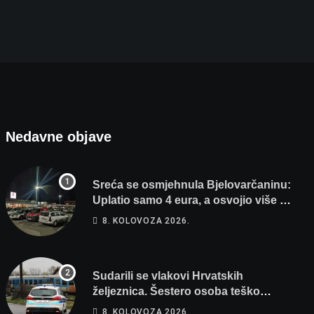
Nedavne objave
Sreća se osmjehnula Bjelovarčaninu:
Uplatio samo 4 eura, a osvojio više od
80 tisuća eura
8. KOLOVOZA 2026.
Sudarili se vlakovi Hrvatskih
željeznica. Šestero osoba teško
ozlijeđeno, mlađa žena na intenzivnoj
8. KOLOVOZA 2026.