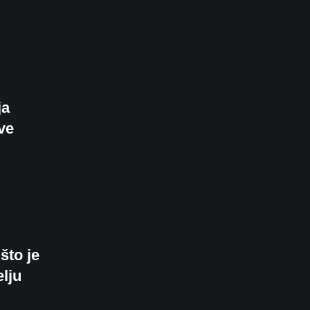
ja
ve
što je
lju