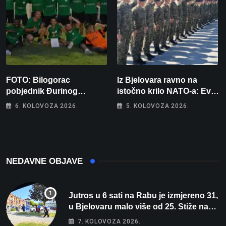
FOTO: Bilogorac
Iz Bjelovara ravno na
pobjednik Đurinog
istočno krilo NATO-a: Evo
memorijala
kamo odlazi 82 hrvatska
6. KOLOVOZA 2026.
5. KOLOVOZA 2026.
vojnika i 6 vojnikinja
NEDAVNE OBJAVE
Jutros u 6 sati na Rabu je izmjereno 31,
u Bjelovaru malo više od 25. Stiže nam
promjena vremena
7. KOLOVOZA 2026.