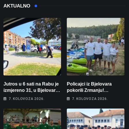
AKTUALNO
Jutros u 6 sati na Rabu je
Policajci iz Bjelovara
izmjereno 31, u Bjelovaru
pokorili Zrmanju!
malo više od 25. Stiže nam
Magdalena i Tomislav
7. KOLOVOZA 2026.
7. KOLOVOZA 2026.
promjena vremena
osvojili zlato na
zahtjevnom Kajak kupu
POSKOK 3