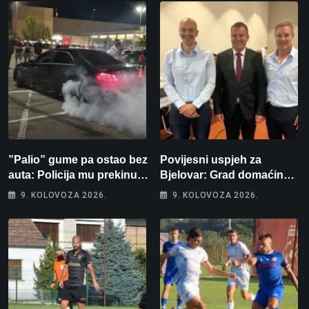
”Palio” gume pa ostao bez
Povijesni uspjeh za
auta: Policija mu prekinula
Bjelovar: Grad domaćin
”show” na parkingu u
Europskog juniorskog
9. KOLOVOZA 2026.
9. KOLOVOZA 2026.
Bjelovaru
prvenstva u plivanju 2027!