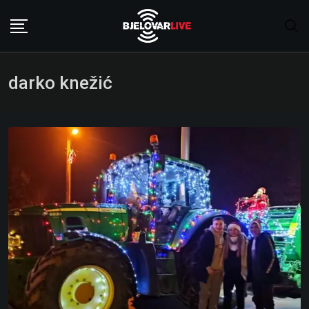
Skip
to
content
darko knežić