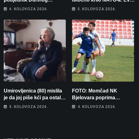
memorijala
kamo odlazi 82 hrvatska
6. KOLOVOZA 2026.
5. KOLOVOZA 2026.
vojnika i 6 vojnikinja
Umirovljenica (80) mislila
FOTO: Momčad NK
je da joj piše kći pa ostala
Bjelovara poprima
bez 1000 eura
jesenski izgled
5. KOLOVOZA 2026.
4. KOLOVOZA 2026.