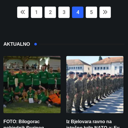
1
2
3
4
5
AKTUALNO
FOTO: Bilogorac
Iz Bjelovara ravno na
pobjednik Đurinog
istočno krilo NATO-a: Evo