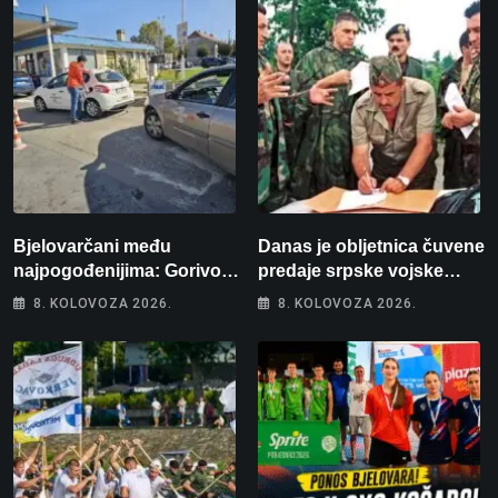
Bjelovarčani među
Danas je obljetnica čuvene
najpogođenijima: Gorivo
predaje srpske vojske
im pojede gotovo 6 posto
generalu Petru Stipetiću
8. KOLOVOZA 2026.
8. KOLOVOZA 2026.
plaće