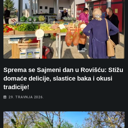
Sprema se Sajmeni dan u Rovišću: Stižu
domaće delicije, slastice baka i okusi
tradicije!
29. TRAVNJA 2026.