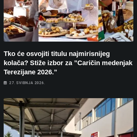
Tko će osvojiti titulu najmirisnijeg
kolača? Stiže izbor za ”Caričin medenjak
Terezijane 2026.”
27. SVIBNJA 2026.