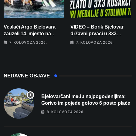
Veslači Argo Bjelovara
VIDEO – Borik Bjelovar
zauzeli 14. mjesto na
državni prvaci u 3×3
brzincu
košarci, Klara Končar je
7. KOLOVOZA 2026.
7. KOLOVOZA 2026.
prvakinja Hrvatske u
stolnom tenisu!
NEDAVNE OBJAVE
Bjelovarčani među najpogođenijima:
Gorivo im pojede gotovo 6 posto plaće
8. KOLOVOZA 2026.