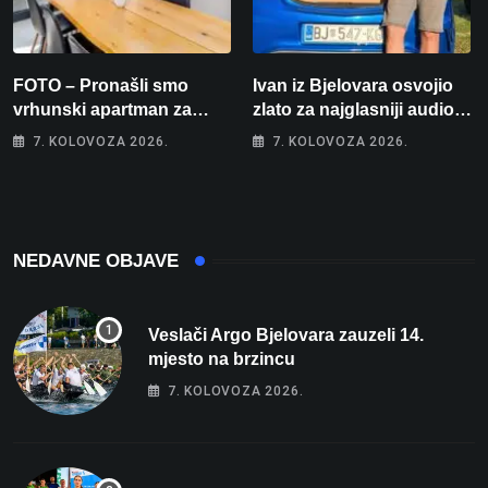
FOTO – Pronašli smo
Ivan iz Bjelovara osvojio
vrhunski apartman za
zlato za najglasniji audio
odmor: Pogled na more, tri
sustav i srušio osobni
7. KOLOVOZA 2026.
7. KOLOVOZA 2026.
spavaće sobe i terasa koja
rekord od čak 145,9 dB!
osvaja
NEDAVNE OBJAVE
Veslači Argo Bjelovara zauzeli 14.
mjesto na brzincu
7. KOLOVOZA 2026.