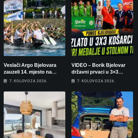
Veslači Argo Bjelovara
VIDEO – Borik Bjelovar
zauzeli 14. mjesto na
državni prvaci u 3×3
brzincu
košarci, Klara Končar je
7. KOLOVOZA 2026.
7. KOLOVOZA 2026.
prvakinja Hrvatske u
stolnom tenisu!