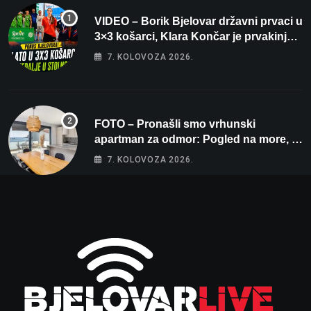
VIDEO – Borik Bjelovar državni prvaci u
3×3 košarci, Klara Končar je prvakinja
Hrvatske u stolnom tenisu!
7. KOLOVOZA 2026.
FOTO – Pronašli smo vrhunski
apartman za odmor: Pogled na more, tri
spavaće sobe i terasa koja osvaja
7. KOLOVOZA 2026.