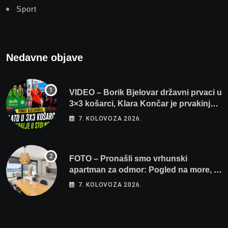
Sport
Nedavne objave
VIDEO – Borik Bjelovar državni prvaci u
3×3 košarci, Klara Končar je prvakinja
Hrvatske u stolnom tenisu!
7. KOLOVOZA 2026.
FOTO – Pronašli smo vrhunski
apartman za odmor: Pogled na more, tri
spavaće sobe i terasa koja osvaja
7. KOLOVOZA 2026.