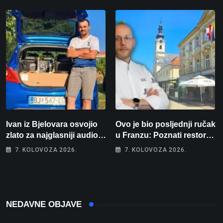
prvakinja Hrvatske u
spavaće sobe i terasa koja
stolnom tenisu!
osvaja
Ivan iz Bjelovara osvojio
Ovo je bio posljednji ručak
zlato za najglasniji audio
u Franzu: Poznati restoran
sustav i srušio osobni
otišao u povijest, a
7. KOLOVOZA 2026.
7. KOLOVOZA 2026.
rekord od čak 145,9 dB!
Michelinov chef sprema
veliko iznenađenje za
Bjelovar
NEDAVNE OBJAVE