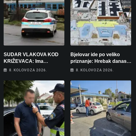
SUDAR VLAKOVA KOD
Bjelovar ide po veliko
KRIŽEVACA: Ima
priznanje: Hrebak danas u
ozlijeđenih, jedna osoba
Parizu predstavlja
8. KOLOVOZA 2026.
8. KOLOVOZA 2026.
odvezena helikopterom
Wellovar za domaćina
Europskog prvenstva