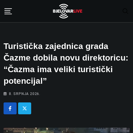
Skip
to
content
Turistička zajednica grada
Čazme dobila novu direktoricu:
“Čazma ima veliki turistički
potencijal”
8. SRPNJA 2026.