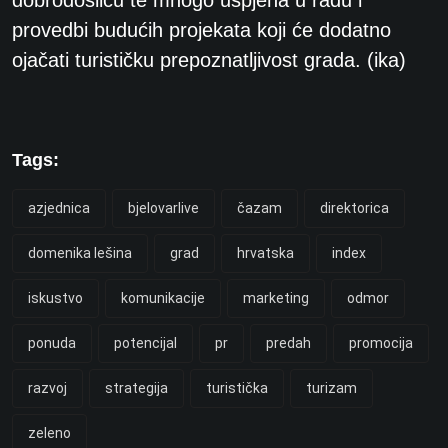
dobrodošlicu te mnogo uspjeha u radu i
provedbi budućih projekata koji će dodatno
ojačati turističku prepoznatljivost grada. (ika)
Tags:
azjednica
bjelovarlive
čazam
direktorica
domenika lešina
grad
hrvatska
index
iskustvo
komunikacije
marketing
odmor
ponuda
potencijal
pr
predah
promocija
razvoj
strategija
turistička
turizam
zeleno