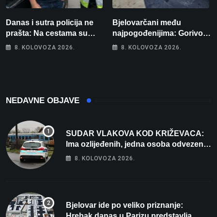
Danas i sutra policija ne
Bjelovarčani među
prašta: Na cestama su
najpogođenijima: Gorivo
posebno na meti ovi
im pojede gotovo 6 posto
8. KOLOVOZA 2026.
8. KOLOVOZA 2026.
prekršaji
plaće
NEDAVNE OBJAVE
SUDAR VLAKOVA KOD KRIŽEVACA:
Ima ozlijeđenih, jedna osoba odvezena
helikopterom
8. KOLOVOZA 2026.
Bjelovar ide po veliko priznanje:
Hrebak danas u Parizu predstavlja