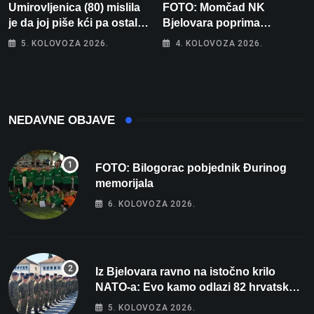
Umirovljenica (80) mislila
FOTO: Momčad NK
je da joj piše kći pa ostala
Bjelovara poprima
bez 1000 eura
jesenski izgled
5. KOLOVOZA 2026.
4. KOLOVOZA 2026.
NEDAVNE OBJAVE
FOTO: Bilogorac pobjednik Đurinog
memorijala
6. KOLOVOZA 2026.
Iz Bjelovara ravno na istočno krilo
NATO-a: Evo kamo odlazi 82 hrvatska
vojnika i 6 vojnikinja
5. KOLOVOZA 2026.