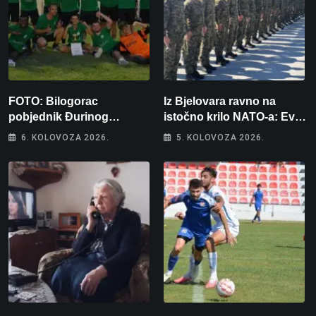
FOTO: Bilogorac
Iz Bjelovara ravno na
pobjednik Đurinog
istočno krilo NATO-a: Evo
memorijala
kamo odlazi 82 hrvatska
6. KOLOVOZA 2026.
5. KOLOVOZA 2026.
vojnika i 6 vojnikinja