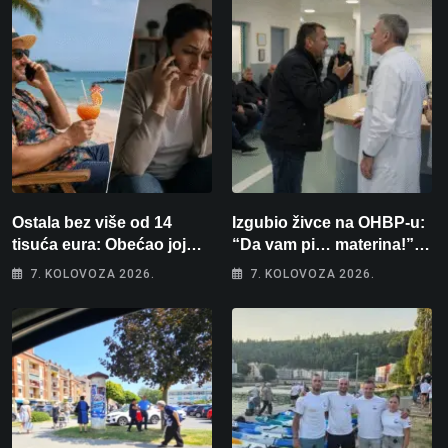
Ostala bez više od 14
Izgubio živce na OHBP-u:
tisuća eura: Obećao joj
“Da vam pi… materina!”
auto za tjedan dana, a
Zbog člana obitelji vrijeđao
7. KOLOVOZA 2026.
7. KOLOVOZA 2026.
zatim izmišljao opravdanja
i vikao na djelatnike