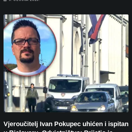
Vjeroučitelj Ivan Pokupec uhićen i ispitan