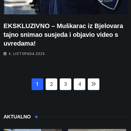
EKSKLUZIVNO – Muškarac iz Bjelovara
tajno snimao susjeda i objavio video s
uvredama!
6. LISTOPADA 2025.
1
2
3
4
AKTUALNO