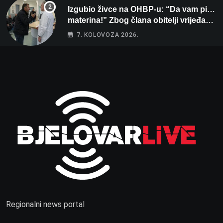
Izgubio živce na OHBP-u: “Da vam pi…
materina!” Zbog člana obitelji vrijeđao i
vikao na djelatnike
7. KOLOVOZA 2026.
Regionalni news portal