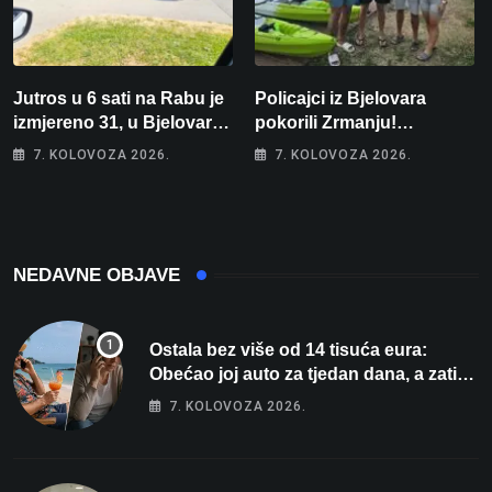
Jutros u 6 sati na Rabu je
Policajci iz Bjelovara
izmjereno 31, u Bjelovaru
pokorili Zrmanju!
malo više od 25. Stiže nam
Magdalena i Tomislav
7. KOLOVOZA 2026.
7. KOLOVOZA 2026.
promjena vremena
osvojili zlato na
zahtjevnom Kajak kupu
POSKOK 3
NEDAVNE OBJAVE
Ostala bez više od 14 tisuća eura:
Obećao joj auto za tjedan dana, a zatim
izmišljao opravdanja
7. KOLOVOZA 2026.