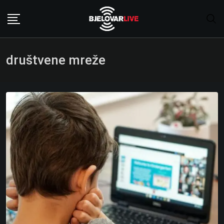
Skip
to
content
društvene mreže