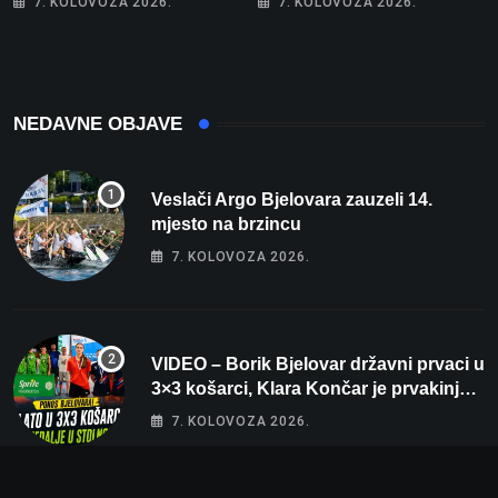
7. KOLOVOZA 2026.
7. KOLOVOZA 2026.
spavaće sobe i terasa koja
rekord od čak 145,9 dB!
osvaja
NEDAVNE OBJAVE
Veslači Argo Bjelovara zauzeli 14.
mjesto na brzincu
7. KOLOVOZA 2026.
VIDEO – Borik Bjelovar državni prvaci u
3×3 košarci, Klara Končar je prvakinja
Hrvatske u stolnom tenisu!
7. KOLOVOZA 2026.