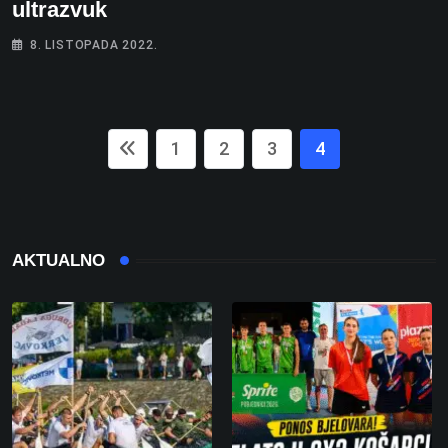
ultrazvuk
8. LISTOPADA 2022.
1
2
3
4
AKTUALNO