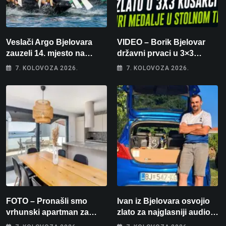
Veslači Argo Bjelovara
VIDEO – Borik Bjelovar
zauzeli 14. mjesto na
državni prvaci u 3×3
brzincu
košarci, Klara Končar je
7. KOLOVOZA 2026.
7. KOLOVOZA 2026.
prvakinja Hrvatske u
stolnom tenisu!
FOTO – Pronašli smo
Ivan iz Bjelovara osvojio
vrhunski apartman za
zlato za najglasniji audio
odmor: Pogled na more, tri
sustav i srušio osobni