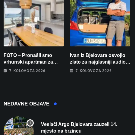
FOTO – Pronašli smo
Ivan iz Bjelovara osvojio
vrhunski apartman za
zlato za najglasniji audio
odmor: Pogled na more, tri
sustav i srušio osobni
7. KOLOVOZA 2026.
7. KOLOVOZA 2026.
spavaće sobe i terasa koja
rekord od čak 145,9 dB!
osvaja
NEDAVNE OBJAVE
Veslači Argo Bjelovara zauzeli 14.
mjesto na brzincu