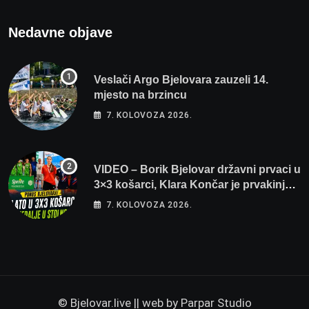
Nedavne objave
Veslači Argo Bjelovara zauzeli 14.
mjesto na brzincu
7. KOLOVOZA 2026.
VIDEO – Borik Bjelovar državni prvaci u
3×3 košarci, Klara Končar je prvakinja
Hrvatske u stolnom tenisu!
7. KOLOVOZA 2026.
© Bjelovar.live || web by
Parpar Studio