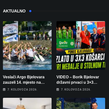
AKTUALNO
Veslači Argo Bjelovara
VIDEO – Borik Bjelovar
zauzeli 14. mjesto na
državni prvaci u 3×3
brzincu
košarci, Klara Končar je
7. KOLOVOZA 2026.
7. KOLOVOZA 2026.
prvakinja Hrvatske u
stolnom tenisu!