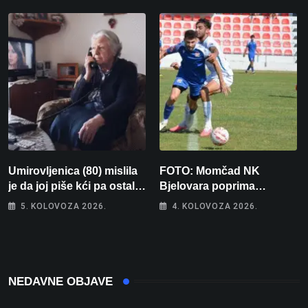
Umirovljenica (80) mislila
FOTO: Momčad NK
je da joj piše kći pa ostala
Bjelovara poprima
bez 1000 eura
jesenski izgled
5. KOLOVOZA 2026.
4. KOLOVOZA 2026.
NEDAVNE OBJAVE