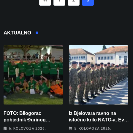
AKTUALNO
FOTO: Bilogorac
Iz Bjelovara ravno na
pobjednik Đurinog
istočno krilo NATO-a: Evo
memorijala
kamo odlazi 82 hrvatska
6. KOLOVOZA 2026.
5. KOLOVOZA 2026.
vojnika i 6 vojnikinja