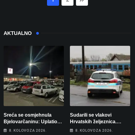
AKTUALNO
Sreća se osmjehnula
Sudarili se vlakovi
Bjelovarčaninu: Uplatio
Hrvatskih željeznica.
samo 4 eura, a osvojio
Šestero osoba teško
8. KOLOVOZA 2026.
8. KOLOVOZA 2026.
više od 80 tisuća eura
ozlijeđeno, mlađa žena na