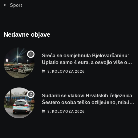
Sport
Nedavne objave
Sreća se osmjehnula Bjelovarčaninu:
Uplatio samo 4 eura, a osvojio više od
80 tisuća eura
8. KOLOVOZA 2026.
Sudarili se vlakovi Hrvatskih željeznica.
Šestero osoba teško ozlijeđeno, mlađa
žena na intenzivnoj
8. KOLOVOZA 2026.