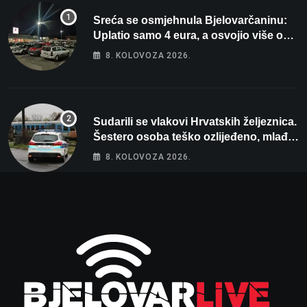
Sreća se osmjehnula Bjelovarčaninu:
Uplatio samo 4 eura, a osvojio više od
80 tisuća eura
8. KOLOVOZA 2026.
Sudarili se vlakovi Hrvatskih željeznica.
Šestero osoba teško ozlijeđeno, mlađa
žena na intenzivnoj
8. KOLOVOZA 2026.