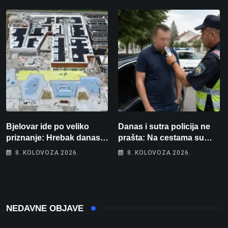
intenzivnoj
Bjelovar ide po veliko
Danas i sutra policija ne
priznanje: Hrebak danas u
prašta: Na cestama su
Parizu predstavlja
posebno na meti ovi
8. KOLOVOZA 2026.
8. KOLOVOZA 2026.
Wellovar za domaćina
prekršaji
Europskog prvenstva
NEDAVNE OBJAVE