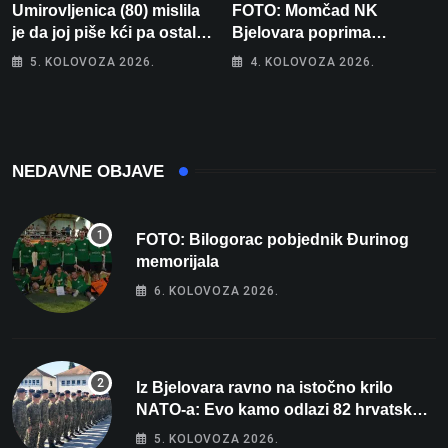
Umirovljenica (80) mislila
FOTO: Momčad NK
je da joj piše kći pa ostala
Bjelovara poprima
bez 1000 eura
jesenski izgled
5. KOLOVOZA 2026.
4. KOLOVOZA 2026.
NEDAVNE OBJAVE
FOTO: Bilogorac pobjednik Đurinog
memorijala
6. KOLOVOZA 2026.
Iz Bjelovara ravno na istočno krilo
NATO-a: Evo kamo odlazi 82 hrvatska
vojnika i 6 vojnikinja
5. KOLOVOZA 2026.