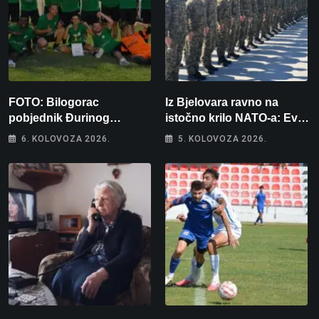
FOTO: Bilogorac
Iz Bjelovara ravno na
pobjednik Đurinog
istočno krilo NATO-a: Evo
memorijala
kamo odlazi 82 hrvatska
6. KOLOVOZA 2026.
5. KOLOVOZA 2026.
vojnika i 6 vojnikinja