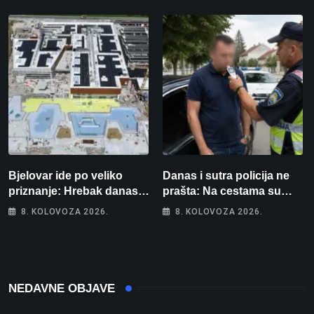
više od 80 tisuća eura
ozlijeđeno, mlađa žena na
intenzivnoj
Bjelovar ide po veliko
Danas i sutra policija ne
priznanje: Hrebak danas u
prašta: Na cestama su
Parizu predstavlja
posebno na meti ovi
8. KOLOVOZA 2026.
8. KOLOVOZA 2026.
Wellovar za domaćina
prekršaji
Europskog prvenstva
NEDAVNE OBJAVE