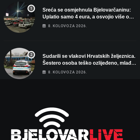
Sreća se osmjehnula Bjelovarčaninu:
Uplatio samo 4 eura, a osvojio više od
80 tisuća eura
8. KOLOVOZA 2026.
Sudarili se vlakovi Hrvatskih željeznica.
Šestero osoba teško ozlijeđeno, mlađa
žena na intenzivnoj
8. KOLOVOZA 2026.