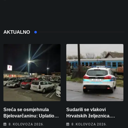
AKTUALNO
Sreća se osmjehnula
Sudarili se vlakovi
Bjelovarčaninu: Uplatio
Hrvatskih željeznica.
samo 4 eura, a osvojio
Šestero osoba teško
8. KOLOVOZA 2026.
8. KOLOVOZA 2026.