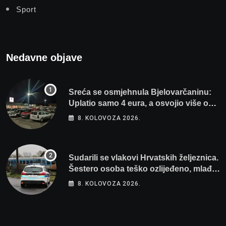
Sport
Nedavne objave
Sreća se osmjehnula Bjelovarčaninu:
Uplatio samo 4 eura, a osvojio više od
80 tisuća eura
8. KOLOVOZA 2026.
Sudarili se vlakovi Hrvatskih željeznica.
Šestero osoba teško ozlijeđeno, mlađa
žena na intenzivnoj
8. KOLOVOZA 2026.