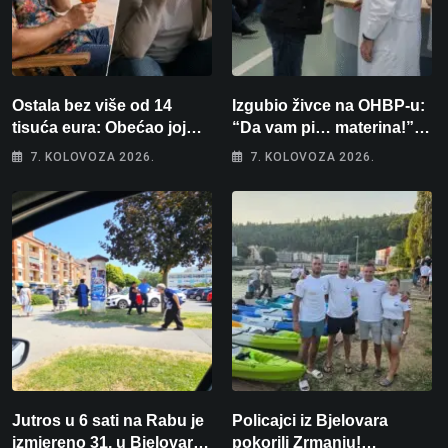
Ostala bez više od 14
Izgubio živce na OHBP-u:
tisuća eura: Obećao joj
“Da vam pi… materina!”
auto za tjedan dana, a
Zbog člana obitelji vrijeđao
7. KOLOVOZA 2026.
7. KOLOVOZA 2026.
zatim izmišljao opravdanja
i vikao na djelatnike
Jutros u 6 sati na Rabu je
Policajci iz Bjelovara
izmjereno 31, u Bjelovaru
pokorili Zrmanju!