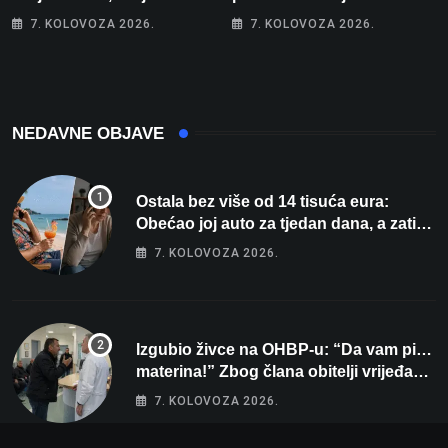
malo više od 25. Stiže nam
Magdalena i Tomislav
7. KOLOVOZA 2026.
7. KOLOVOZA 2026.
promjena vremena
osvojili zlato na
zahtjevnom Kajak kupu
POSKOK 3
NEDAVNE OBJAVE
Ostala bez više od 14 tisuća eura:
Obećao joj auto za tjedan dana, a zatim
izmišljao opravdanja
7. KOLOVOZA 2026.
Izgubio živce na OHBP-u: “Da vam pi…
materina!” Zbog člana obitelji vrijeđao i
vikao na djelatnike
7. KOLOVOZA 2026.