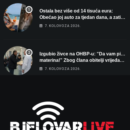
Ostala bez više od 14 tisuća eura:
Obećao joj auto za tjedan dana, a zatim
izmišljao opravdanja
7. KOLOVOZA 2026.
Izgubio živce na OHBP-u: “Da vam pi…
materina!” Zbog člana obitelji vrijeđao i
vikao na djelatnike
7. KOLOVOZA 2026.