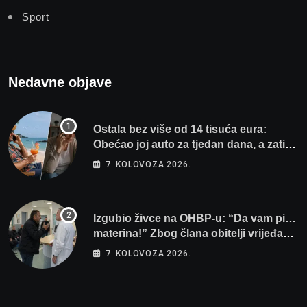
Sport
Nedavne objave
Ostala bez više od 14 tisuća eura:
Obećao joj auto za tjedan dana, a zatim
izmišljao opravdanja
7. KOLOVOZA 2026.
Izgubio živce na OHBP-u: “Da vam pi…
materina!” Zbog člana obitelji vrijeđao i
vikao na djelatnike
7. KOLOVOZA 2026.