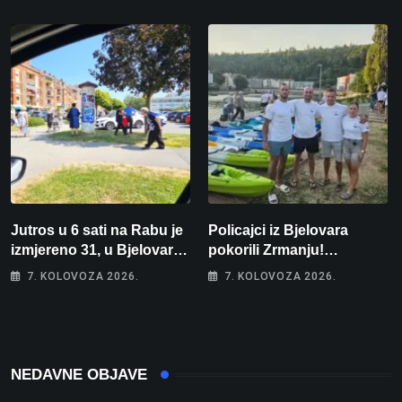
zatim izmišljao opravdanja
i vikao na djelatnike
Jutros u 6 sati na Rabu je
Policajci iz Bjelovara
izmjereno 31, u Bjelovaru
pokorili Zrmanju!
malo više od 25. Stiže nam
Magdalena i Tomislav
7. KOLOVOZA 2026.
7. KOLOVOZA 2026.
promjena vremena
osvojili zlato na
zahtjevnom Kajak kupu
POSKOK 3
NEDAVNE OBJAVE