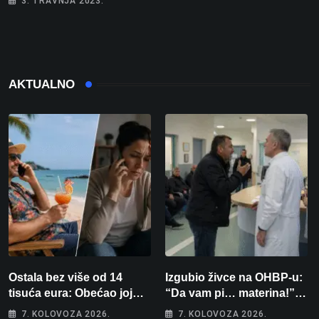
3. TRAVNJA 2023.
AKTUALNO
Ostala bez više od 14
Izgubio živce na OHBP-u:
tisuća eura: Obećao joj
“Da vam pi… materina!”
auto za tjedan dana, a
Zbog člana obitelji vrijeđao
7. KOLOVOZA 2026.
7. KOLOVOZA 2026.