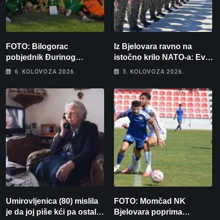
FOTO: Bilogorac
Iz Bjelovara ravno na
pobjednik Đurinog
istočno krilo NATO-a: Evo
memorijala
kamo odlazi 82 hrvatska
6. KOLOVOZA 2026.
5. KOLOVOZA 2026.
vojnika i 6 vojnikinja
Umirovljenica (80) mislila
FOTO: Momčad NK
je da joj piše kći pa ostala
Bjelovara poprima