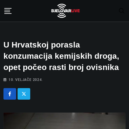
Skip
to
content
U Hrvatskoj porasla
konzumacija kemijskih droga,
opet počeo rasti broj ovisnika
10. VELJAČE 2024.