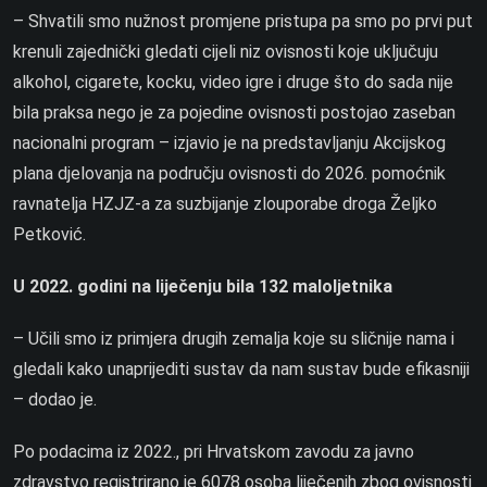
– Shvatili smo nužnost promjene pristupa pa smo po prvi put
krenuli zajednički gledati cijeli niz ovisnosti koje uključuju
alkohol, cigarete, kocku, video igre i druge što do sada nije
bila praksa nego je za pojedine ovisnosti postojao zaseban
nacionalni program – izjavio je na predstavljanju Akcijskog
plana djelovanja na području ovisnosti do 2026. pomoćnik
ravnatelja HZJZ-a za suzbijanje zlouporabe droga Željko
Petković.
U 2022. godini na liječenju bila 132 maloljetnika
– Učili smo iz primjera drugih zemalja koje su sličnije nama i
gledali kako unaprijediti sustav da nam sustav bude efikasniji
– dodao je.
Po podacima iz 2022., pri Hrvatskom zavodu za javno
zdravstvo registrirano je 6078 osoba liječenih zbog ovisnosti