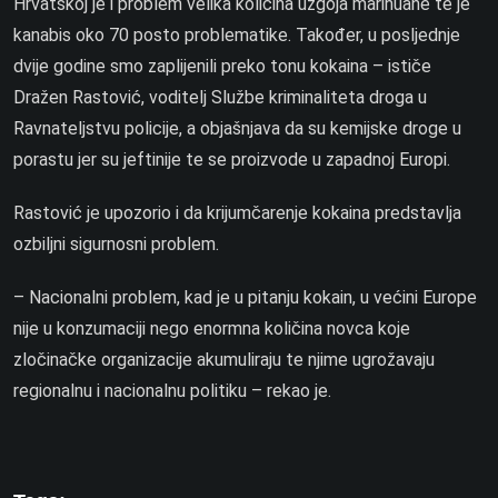
Hrvatskoj je i problem velika količina uzgoja marihuane te je
kanabis oko 70 posto problematike. Također, u posljednje
dvije godine smo zaplijenili preko tonu kokaina – ističe
Dražen Rastović, voditelj Službe kriminaliteta droga u
Ravnateljstvu policije, a objašnjava da su kemijske droge u
porastu jer su jeftinije te se proizvode u zapadnoj Europi.
Rastović je upozorio i da krijumčarenje kokaina predstavlja
ozbiljni sigurnosni problem.
– Nacionalni problem, kad je u pitanju kokain, u većini Europe
nije u konzumaciji nego enormna količina novca koje
zločinačke organizacije akumuliraju te njime ugrožavaju
regionalnu i nacionalnu politiku – rekao je.