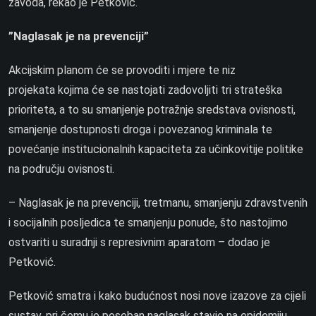
zavoda, rekao je Petković.
”Naglasak je na prevenciji”
Akcijskim planom će se provoditi i mjere te niz
projekata kojima će se nastojati zadovoljiti tri strateška
prioriteta, a to su smanjenje potražnje sredstava ovisnosti,
smanjenje dostupnosti droga i povezanog kriminala te
povećanje institucionalnih kapaciteta za učinkovitije politike
na području ovisnosti.
– Naglasak je na prevenciji, tretmanu, smanjenju zdravstvenih
i socijalnih posljedica te smanjenju ponude, što nastojimo
ostvariti u suradnji s represivnim aparatom – dodao je
Petković.
Petković smatra i kako budućnost nosi nove izazove za cijeli
sustav, pri čemu je poseban naglasak stavio na epidemiju