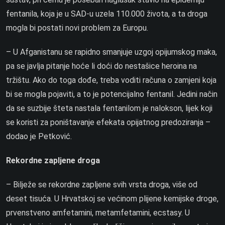
fentanila, koja je u SAD-u uzela 110.000 života, a ta droga
mogla bi postati novi problem za Europu.
– U Afganistanu se rapidno smanjuje uzgoj opijumskog maka,
pa se javlja pitanje hoće li doći do nestašice heroina na
tržištu. Ako do toga dođe, treba voditi računa o zamjeni koja
bi se mogla pojaviti, a to je potencijalno fentanil. Jedini način
da se suzbije šteta nastala fentanilom je nalokson, lijek koji
se koristi za poništavanje efekata opijatnog predoziranja –
dodao je Petković.
Rekordne zapljene droga
– Bilježe se rekordne zapljene svih vrsta droga, više od
deset tisuća. U Hrvatskoj se većinom plijene kemijske droge,
prvenstveno amfetamini, metamfetamini, ecstasy. U