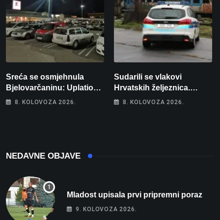
Sreća se osmjehnula
Sudarili se vlakovi
Bjelovarčaninu: Uplatio
Hrvatskih željeznica.
samo 4 eura, a osvojio
Šestero osoba teško
8. KOLOVOZA 2026.
8. KOLOVOZA 2026.
više od 80 tisuća eura
ozlijeđeno, mlađa žena na
intenzivnoj
NEDAVNE OBJAVE
Mladost upisala prvi pripremni poraz
9. KOLOVOZA 2026.