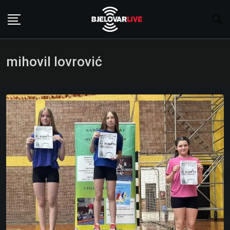
Skip
to
content
mihovil lovrović