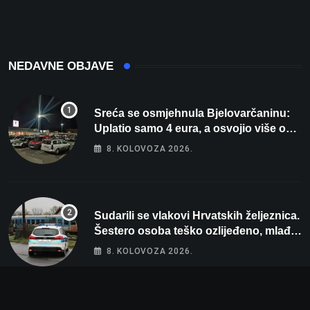
Wellovar za domaćina
prekršaji
Europskog prvenstva
NEDAVNE OBJAVE
Sreća se osmjehnula Bjelovarčaninu:
Uplatio samo 4 eura, a osvojio više od
80 tisuća eura
8. KOLOVOZA 2026.
Sudarili se vlakovi Hrvatskih željeznica.
Šestero osoba teško ozlijeđeno, mlađa
žena na intenzivnoj
8. KOLOVOZA 2026.