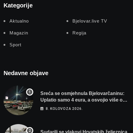
Kategorije
Aktualno
Bjelovar.live TV
Magazin
Regija
Sport
Nedavne objave
Sreća se osmjehnula Bjelovarčaninu:
Uplatio samo 4 eura, a osvojio više od
80 tisuća eura
8. KOLOVOZA 2026.
Sudarili se vlakovi Hrvatskih željeznica.