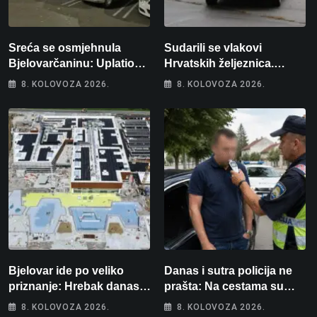
Sreća se osmjehnula
Sudarili se vlakovi
Bjelovarčaninu: Uplatio
Hrvatskih željeznica.
samo 4 eura, a osvojio
Šestero osoba teško
8. KOLOVOZA 2026.
8. KOLOVOZA 2026.
više od 80 tisuća eura
ozlijeđeno, mlađa žena na
intenzivnoj
Bjelovar ide po veliko
Danas i sutra policija ne
priznanje: Hrebak danas u
prašta: Na cestama su
Parizu predstavlja
posebno na meti ovi
8. KOLOVOZA 2026.
8. KOLOVOZA 2026.