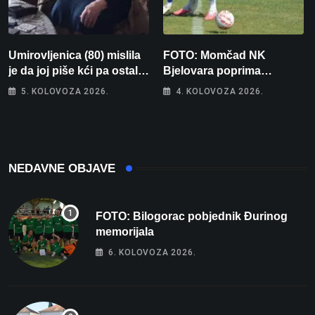
Umirovljenica (80) mislila
FOTO: Momčad NK
je da joj piše kći pa ostala
Bjelovara poprima
bez 1000 eura
jesenski izgled
5. KOLOVOZA 2026.
4. KOLOVOZA 2026.
NEDAVNE OBJAVE
FOTO: Bilogorac pobjednik Đurinog
memorijala
6. KOLOVOZA 2026.