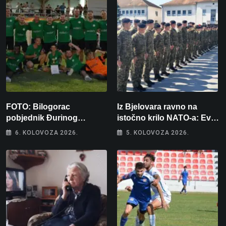
FOTO: Bilogorac
Iz Bjelovara ravno na
pobjednik Đurinog
istočno krilo NATO-a: Evo
memorijala
kamo odlazi 82 hrvatska
6. KOLOVOZA 2026.
5. KOLOVOZA 2026.
vojnika i 6 vojnikinja