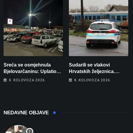
Sreća se osmjehnula
Sudarili se vlakovi
Bjelovarčaninu: Uplatio
Hrvatskih željeznica.
samo 4 eura, a osvojio
Šestero osoba teško
8. KOLOVOZA 2026.
8. KOLOVOZA 2026.
više od 80 tisuća eura
ozlijeđeno, mlađa žena na
intenzivnoj
NEDAVNE OBJAVE