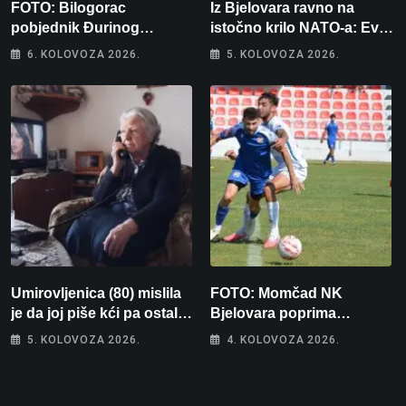
FOTO: Bilogorac
Iz Bjelovara ravno na
pobjednik Đurinog
istočno krilo NATO-a: Evo
memorijala
kamo odlazi 82 hrvatska
6. KOLOVOZA 2026.
5. KOLOVOZA 2026.
vojnika i 6 vojnikinja
Umirovljenica (80) mislila
FOTO: Momčad NK
je da joj piše kći pa ostala
Bjelovara poprima
bez 1000 eura
jesenski izgled
5. KOLOVOZA 2026.
4. KOLOVOZA 2026.