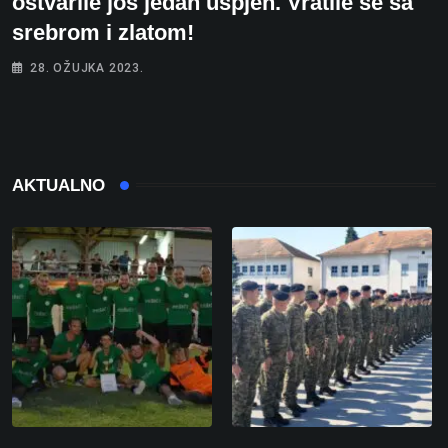
ostvarile još jedan uspjeh. Vratile se sa
srebrom i zlatom!
28. OŽUJKA 2023.
AKTUALNO