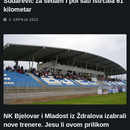
Sudarević za sedam i pol sati istrčala 61
kilometar
3. SRPNJA 2023.
NK Bjelovar i Mladost iz Ždralova izabrali
nove trenere. Jesu li ovom prilikom