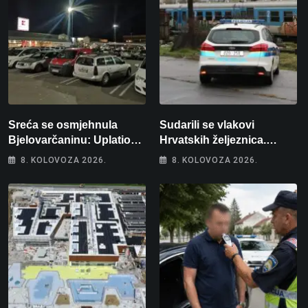
Sreća se osmjehnula
Sudarili se vlakovi
Bjelovarčaninu: Uplatio
Hrvatskih željeznica.
samo 4 eura, a osvojio
Šestero osoba teško
8. KOLOVOZA 2026.
8. KOLOVOZA 2026.
više od 80 tisuća eura
ozlijeđeno, mlađa žena na
intenzivnoj