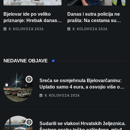
Bjelovar ide po veliko
Danas i sutra policija ne
priznanje: Hrebak danas u
prašta: Na cestama su
Parizu predstavlja
posebno na meti ovi
8. KOLOVOZA 2026.
8. KOLOVOZA 2026.
Wellovar za domaćina
prekršaji
Europskog prvenstva
NEDAVNE OBJAVE
Sreća se osmjehnula Bjelovarčaninu:
Uplatio samo 4 eura, a osvojio više od
80 tisuća eura
8. KOLOVOZA 2026.
Sudarili se vlakovi Hrvatskih željeznica.
Šestero osoba teško ozlijeđeno, mlađa