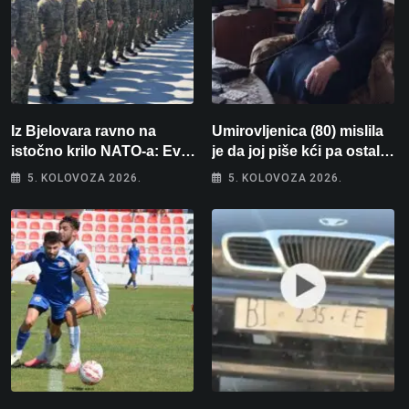
Iz Bjelovara ravno na
Umirovljenica (80) mislila
istočno krilo NATO-a: Evo
je da joj piše kći pa ostala
kamo odlazi 82 hrvatska
bez 1000 eura
5. KOLOVOZA 2026.
5. KOLOVOZA 2026.
vojnika i 6 vojnikinja