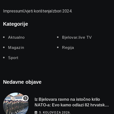
Impressum
Uvjeti korištenja
Izbori 2024.
Kategorije
Aktualno
Bjelovar.live TV
Magazin
Regija
Sport
Nedavne objave
Iz Bjelovara ravno na istočno krilo
NATO-a: Evo kamo odlazi 82 hrvatska
vojnika i 6 vojnikinja
5. KOLOVOZA 2026.