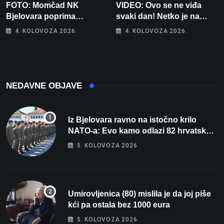
FOTO: Momčad NK
VIDEO: Ovo se ne viđa
Bjelovara poprima
svaki dan! Netko je na
jesenski izgled
auto stavio – ručno
4. KOLOVOZA 2026.
4. KOLOVOZA 2026.
nacrtanu registarsku
oznaku
NEDAVNE OBJAVE
Iz Bjelovara ravno na istočno krilo
NATO-a: Evo kamo odlazi 82 hrvatska
vojnika i 6 vojnikinja
5. KOLOVOZA 2026.
Umirovljenica (80) mislila je da joj piše
kći pa ostala bez 1000 eura
5. KOLOVOZA 2026.