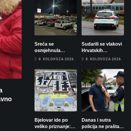
Sreća se
Sudarili se vlakovi
osmjehnula
Hrvatskih
Bjelovarčaninu:
željeznica. Šestero
8. KOLOVOZA 2026.
8. KOLOVOZA 2026.
Uplatio samo 4
osoba teško
eura, a osvojio
ozlijeđeno, mlađa
više od 80 tisuća
žena na
eura
intenzivnoj
a
ravno
Bjelovar ide po
Danas i sutra
veliko priznanje:
policija ne prašta: