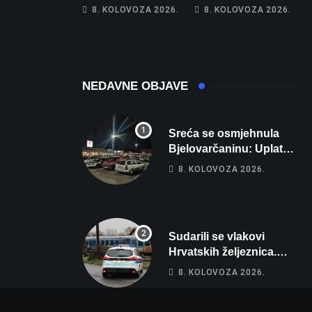
Hrebak danas u
Na cestama su
8. KOLOVOZA 2026.
8. KOLOVOZA 2026.
Parizu predstavlja
posebno na meti
Wellovar za
ovi prekršaji
domaćina
Europskog
prvenstva
NEDAVNE OBJAVE
Sreća se osmjehnula
Bjelovarčaninu: Uplatio
samo 4 eura, a osvojio
8. KOLOVOZA 2026.
više od 80 tisuća eura
Sudarili se vlakovi
Hrvatskih željeznica.
Šestero osoba teško
8. KOLOVOZA 2026.
ozlijeđeno, mlađa žena
na intenzivnoj