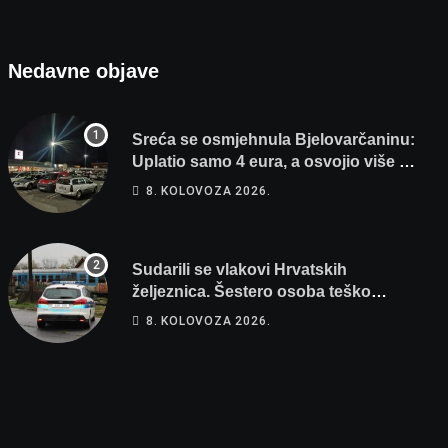
Nedavne objave
Sreća se osmjehnula Bjelovarčaninu:
Uplatio samo 4 eura, a osvojio više od
80 tisuća eura
8. KOLOVOZA 2026.
Sudarili se vlakovi Hrvatskih
željeznica. Šestero osoba teško
ozlijeđeno, mlađa žena na intenzivnoj
8. KOLOVOZA 2026.