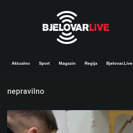
Skip
to
content
Aktualno
Sport
Magazin
Regija
Bjelovar.live
nepravilno