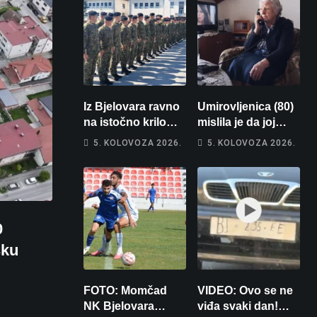
Iz Bjelovara ravno
Umirovljenica (80)
na istočno krilo
mislila je da joj
NATO-a: Evo kamo
piše kći pa ostala
5. KOLOVOZA 2026.
5. KOLOVOZA 2026.
odlazi 82 hrvatska
bez 1000 eura
vojnika i 6
vojnikinja
0
sku
FOTO: Momčad
VIDEO: Ovo se ne
NK Bjelovara
viđa svaki dan!