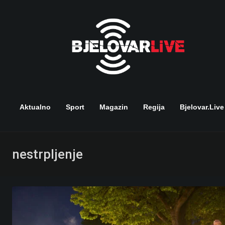
Skip
to
content
Aktualno
Sport
Magazin
Regija
Bjelovar.live
nestrpljenje