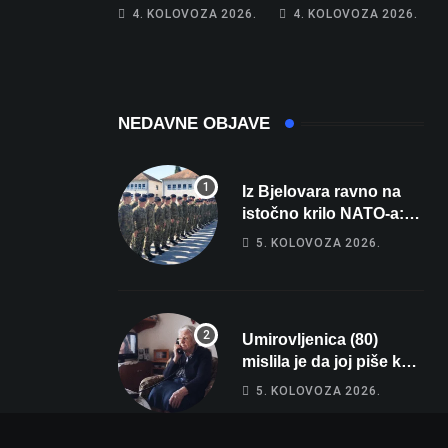
poprima jesenski
Netko je na auto
4. KOLOVOZA 2026.
4. KOLOVOZA 2026.
izgled
stavio – ručno
nacrtanu
registarsku
oznaku
NEDAVNE OBJAVE
Iz Bjelovara ravno na
istočno krilo NATO-a:
Evo kamo odlazi 82
5. KOLOVOZA 2026.
hrvatska vojnika i 6
vojnikinja
Umirovljenica (80)
mislila je da joj piše kći
pa ostala bez 1000 eura
5. KOLOVOZA 2026.