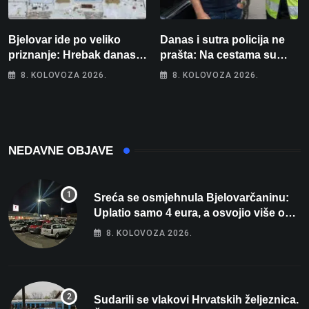
Bjelovar ide po veliko
Danas i sutra policija ne
priznanje: Hrebak danas u
prašta: Na cestama su
Parizu predstavlja
posebno na meti ovi
8. KOLOVOZA 2026.
8. KOLOVOZA 2026.
Wellovar za domaćina
prekršaji
Europskog prvenstva
NEDAVNE OBJAVE
Sreća se osmjehnula Bjelovarčaninu:
Uplatio samo 4 eura, a osvojio više od
80 tisuća eura
8. KOLOVOZA 2026.
Sudarili se vlakovi Hrvatskih željeznica.