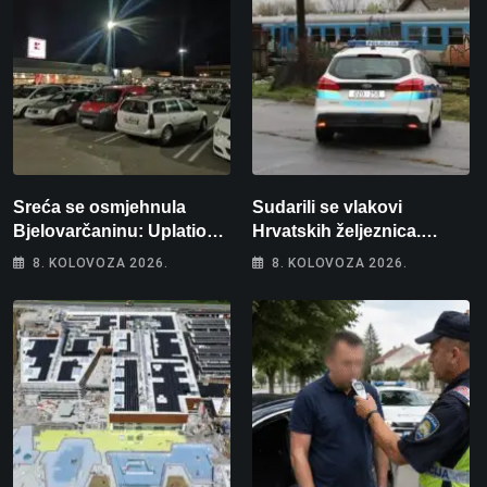
Sreća se osmjehnula
Sudarili se vlakovi
Bjelovarčaninu: Uplatio
Hrvatskih željeznica.
samo 4 eura, a osvojio
Šestero osoba teško
8. KOLOVOZA 2026.
8. KOLOVOZA 2026.
više od 80 tisuća eura
ozlijeđeno, mlađa žena na
intenzivnoj