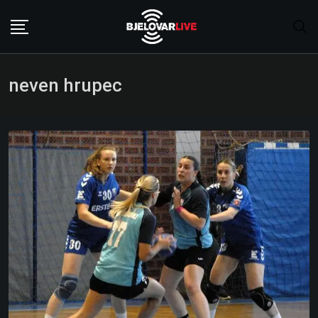
Skip
to
content
neven hrupec