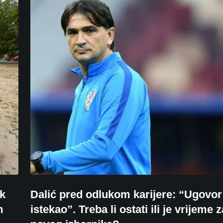
rk
Dalić pred odlukom karijere: “Ugovor
m
istekao”. Treba li ostati ili je vrijeme z