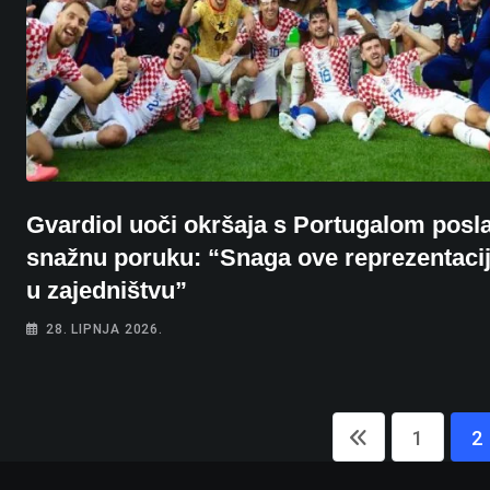
Gvardiol uoči okršaja s Portugalom posl
snažnu poruku: “Snaga ove reprezentacij
u zajedništvu”
28. LIPNJA 2026.
1
2