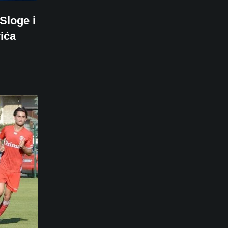
Sloge i
ića