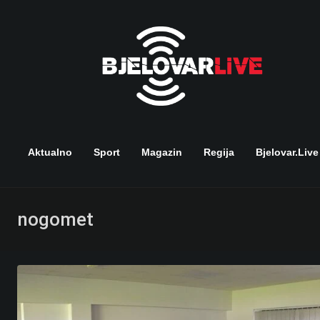
Skip
to
content
Aktualno
Sport
Magazin
Regija
Bjelovar.live
nogomet