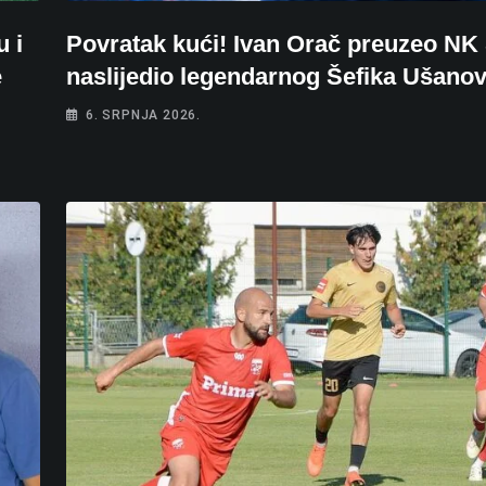
u i
Povratak kući! Ivan Orač preuzeo NK 
e
naslijedio legendarnog Šefika Ušanov
6. SRPNJA 2026.