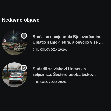
Nedavne objave
Sreća se osmjehnula Bjelovarčaninu:
Uplatio samo 4 eura, a osvojio više od
80 tisuća eura
8. KOLOVOZA 2026.
Sudarili se vlakovi Hrvatskih
željeznica. Šestero osoba teško
ozlijeđeno, mlađa žena na intenzivnoj
8. KOLOVOZA 2026.