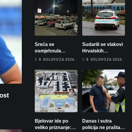
Sreća se
Sudarili se vlakovi
osmjehnula
Hrvatskih
Bjelovarčaninu:
željeznica. Šestero
8. KOLOVOZA 2026.
8. KOLOVOZA 2026.
Uplatio samo 4
osoba teško
eura, a osvojio
ozlijeđeno, mlađa
više od 80 tisuća
žena na
eura
intenzivnoj
ost
Bjelovar ide po
Danas i sutra
veliko priznanje:
policija ne prašta: