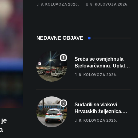
Hrebak danas u
Na cestama su
8. KOLOVOZA 2026.
8. KOLOVOZA 2026.
Parizu predstavlja
posebno na meti
Wellovar za
ovi prekršaji
domaćina
Europskog
prvenstva
NEDAVNE OBJAVE
Sreća se osmjehnula
Bjelovarčaninu: Uplatio
samo 4 eura, a osvojio
8. KOLOVOZA 2026.
više od 80 tisuća eura
Sudarili se vlakovi
Hrvatskih željeznica.
Šestero osoba teško
 je
8. KOLOVOZA 2026.
ozlijeđeno, mlađa žena
a
na intenzivnoj