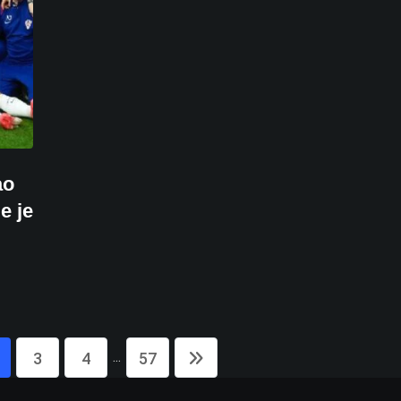
ao
e je
...
3
4
57