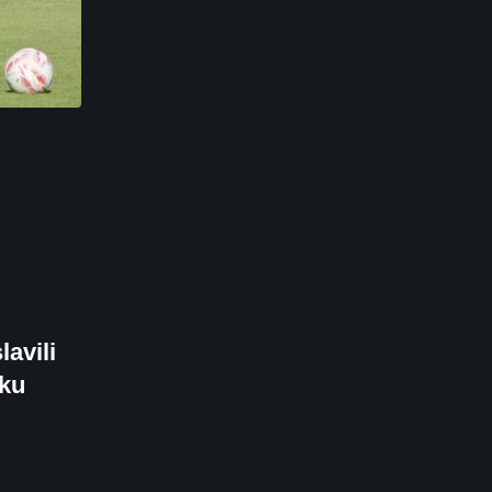
avili
čku