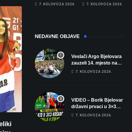
apartman za
najglasniji audio
7. KOLOVOZA 2026.
7. KOLOVOZA 2026.
odmor: Pogled na
sustav i srušio
more, tri spavaće
osobni rekord od
sobe i terasa koja
čak 145,9 dB!
osvaja
NEDAVNE OBJAVE
Veslači Argo Bjelovara
zauzeli 14. mjesto na
brzincu
7. KOLOVOZA 2026.
VIDEO – Borik Bjelovar
državni prvaci u 3×3
košarci, Klara Končar je
7. KOLOVOZA 2026.
prvakinja Hrvatske u
eliki
stolnom tenisu!