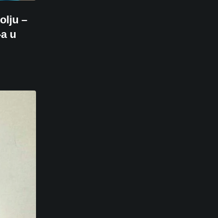
olju –
a u