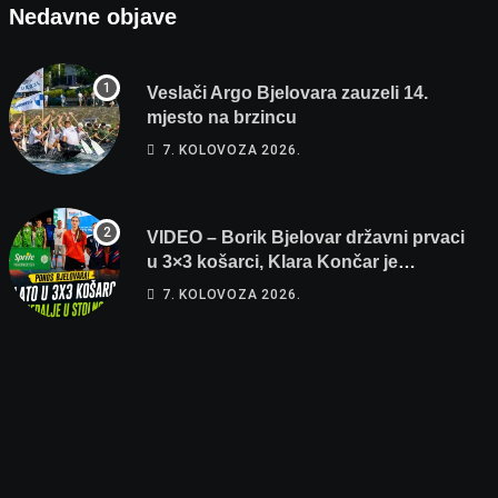
Nedavne objave
Veslači Argo Bjelovara zauzeli 14.
mjesto na brzincu
7. KOLOVOZA 2026.
VIDEO – Borik Bjelovar državni prvaci
u 3×3 košarci, Klara Končar je
prvakinja Hrvatske u stolnom tenisu!
7. KOLOVOZA 2026.