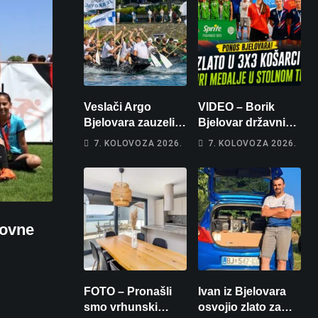
Veslači Argo
VIDEO – Borik
Bjelovara zauzeli
Bjelovar državni
14. mjesto na
prvaci u 3×3
7. KOLOVOZA 2026.
7. KOLOVOZA 2026.
brzincu
košarci, Klara
Končar je
prvakinja Hrvatske
u stolnom tenisu!
novne
FOTO – Pronašli
Ivan iz Bjelovara
smo vrhunski
osvojio zlato za