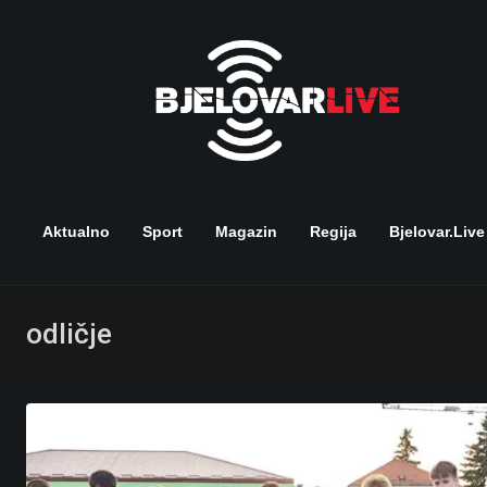
Skip
to
content
Aktualno
Sport
Magazin
Regija
Bjelovar.live
odličje