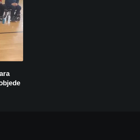
ara
pobjede