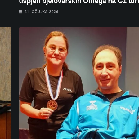
uspjeh bjelovarskih Omega na G1 tur
21. OŽUJKA 2026.