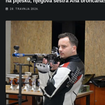
na pijesku, njegova sestra Ana brončana!
28. TRAVNJA 2026.