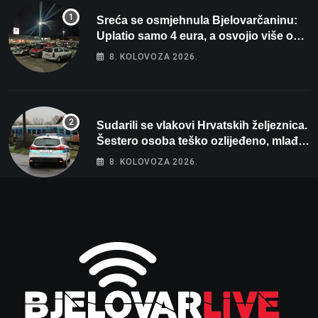
Sreća se osmjehnula Bjelovarčaninu:
Uplatio samo 4 eura, a osvojio više od
80 tisuća eura
8. KOLOVOZA 2026.
Sudarili se vlakovi Hrvatskih željeznica.
Šestero osoba teško ozlijeđeno, mlađa
žena na intenzivnoj
8. KOLOVOZA 2026.