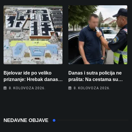
intenzivnoj
Bjelovar ide po veliko
Danas i sutra policija ne
priznanje: Hrebak danas u
prašta: Na cestama su
Parizu predstavlja
posebno na meti ovi
8. KOLOVOZA 2026.
8. KOLOVOZA 2026.
Wellovar za domaćina
prekršaji
Europskog prvenstva
NEDAVNE OBJAVE