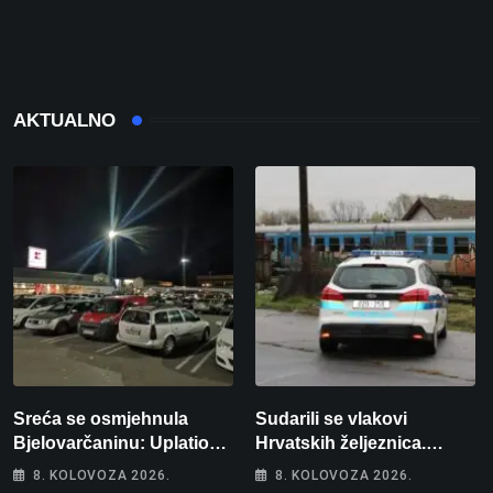
AKTUALNO
Sreća se osmjehnula
Sudarili se vlakovi
Bjelovarčaninu: Uplatio
Hrvatskih željeznica.
samo 4 eura, a osvojio
Šestero osoba teško
8. KOLOVOZA 2026.
8. KOLOVOZA 2026.
više od 80 tisuća eura
ozlijeđeno, mlađa žena na