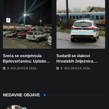
Sreća se osmjehnula
Sudarili se vlakovi
Bjelovarčaninu: Uplatio
Hrvatskih željeznica.
samo 4 eura, a osvojio
Šestero osoba teško
8. KOLOVOZA 2026.
8. KOLOVOZA 2026.
više od 80 tisuća eura
ozlijeđeno, mlađa žena na
intenzivnoj
NEDAVNE OBJAVE