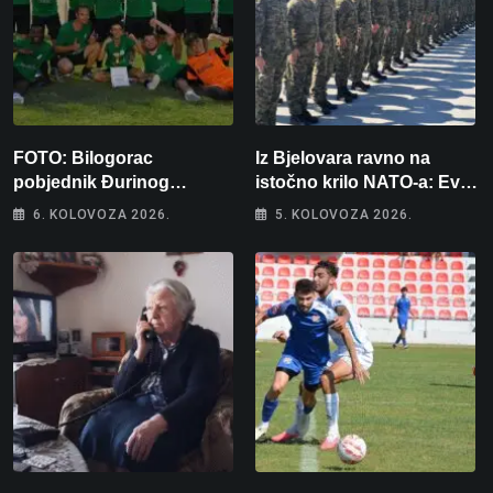
FOTO: Bilogorac
Iz Bjelovara ravno na
pobjednik Đurinog
istočno krilo NATO-a: Evo
memorijala
kamo odlazi 82 hrvatska
6. KOLOVOZA 2026.
5. KOLOVOZA 2026.
vojnika i 6 vojnikinja