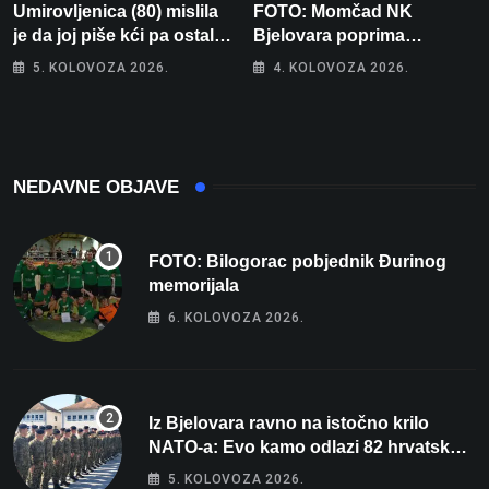
Umirovljenica (80) mislila
FOTO: Momčad NK
je da joj piše kći pa ostala
Bjelovara poprima
bez 1000 eura
jesenski izgled
5. KOLOVOZA 2026.
4. KOLOVOZA 2026.
NEDAVNE OBJAVE
FOTO: Bilogorac pobjednik Đurinog
memorijala
6. KOLOVOZA 2026.
Iz Bjelovara ravno na istočno krilo
NATO-a: Evo kamo odlazi 82 hrvatska
vojnika i 6 vojnikinja
5. KOLOVOZA 2026.