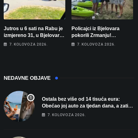
Jutros u 6 sati na Rabu je
Policajci iz Bjelovara
izmjereno 31, u Bjelovaru
pokorili Zrmanju!
malo više od 25. Stiže nam
Magdalena i Tomislav
7. KOLOVOZA 2026.
7. KOLOVOZA 2026.
promjena vremena
osvojili zlato na
zahtjevnom Kajak kupu
POSKOK 3
NEDAVNE OBJAVE
Ostala bez više od 14 tisuća eura:
Obećao joj auto za tjedan dana, a zatim
izmišljao opravdanja
7. KOLOVOZA 2026.