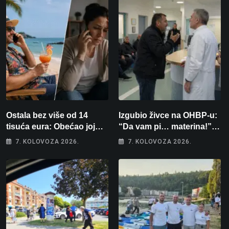
Ostala bez više od 14
Izgubio živce na OHBP-u:
tisuća eura: Obećao joj
“Da vam pi… materina!”
auto za tjedan dana, a
Zbog člana obitelji vrijeđao
7. KOLOVOZA 2026.
7. KOLOVOZA 2026.
zatim izmišljao opravdanja
i vikao na djelatnike