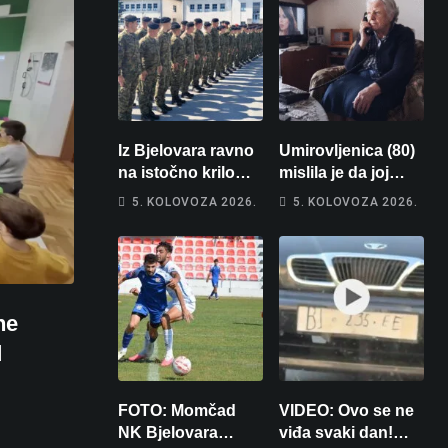
Iz Bjelovara ravno
Umirovljenica (80)
na istočno krilo
mislila je da joj
NATO-a: Evo kamo
piše kći pa ostala
5. KOLOVOZA 2026.
5. KOLOVOZA 2026.
odlazi 82 hrvatska
bez 1000 eura
vojnika i 6
vojnikinja
ne
d
FOTO: Momčad
VIDEO: Ovo se ne
NK Bjelovara
viđa svaki dan!