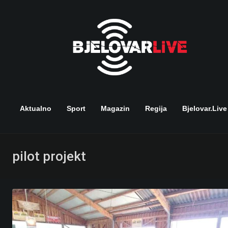
Skip
to
content
Aktualno
Sport
Magazin
Regija
Bjelovar.live
pilot projekt