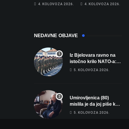
poprima jesenski
Netko je na auto
4. KOLOVOZA 2026.
4. KOLOVOZA 2026.
izgled
stavio – ručno
nacrtanu
registarsku
oznaku
NEDAVNE OBJAVE
Iz Bjelovara ravno na
istočno krilo NATO-a:
Evo kamo odlazi 82
5. KOLOVOZA 2026.
hrvatska vojnika i 6
vojnikinja
Umirovljenica (80)
mislila je da joj piše kći
pa ostala bez 1000 eura
5. KOLOVOZA 2026.