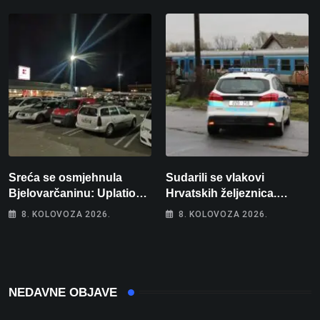
Sreća se osmjehnula
Sudarili se vlakovi
Bjelovarčaninu: Uplatio
Hrvatskih željeznica.
samo 4 eura, a osvojio
Šestero osoba teško
8. KOLOVOZA 2026.
8. KOLOVOZA 2026.
više od 80 tisuća eura
ozlijeđeno, mlađa žena na
intenzivnoj
NEDAVNE OBJAVE