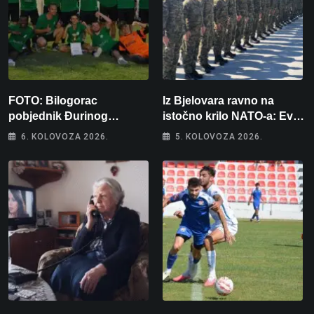
FOTO: Bilogorac
Iz Bjelovara ravno na
pobjednik Đurinog
istočno krilo NATO-a: Evo
memorijala
kamo odlazi 82 hrvatska
6. KOLOVOZA 2026.
5. KOLOVOZA 2026.
vojnika i 6 vojnikinja