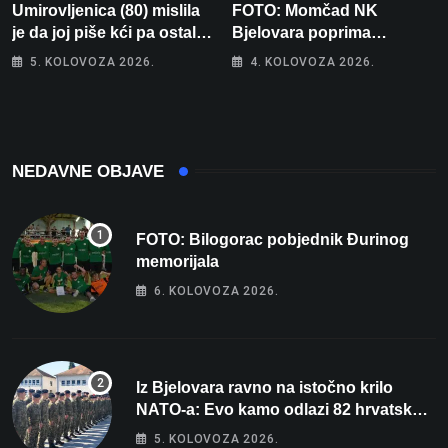
Umirovljenica (80) mislila
FOTO: Momčad NK
je da joj piše kći pa ostala
Bjelovara poprima
bez 1000 eura
jesenski izgled
5. KOLOVOZA 2026.
4. KOLOVOZA 2026.
NEDAVNE OBJAVE
FOTO: Bilogorac pobjednik Đurinog
memorijala
6. KOLOVOZA 2026.
Iz Bjelovara ravno na istočno krilo
NATO-a: Evo kamo odlazi 82 hrvatska
vojnika i 6 vojnikinja
5. KOLOVOZA 2026.