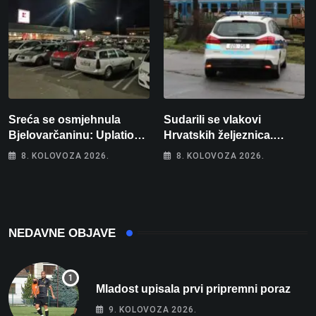
Sreća se osmjehnula
Sudarili se vlakovi
Bjelovarčaninu: Uplatio
Hrvatskih željeznica.
samo 4 eura, a osvojio
Šestero osoba teško
8. KOLOVOZA 2026.
8. KOLOVOZA 2026.
više od 80 tisuća eura
ozlijeđeno, mlađa žena na
intenzivnoj
NEDAVNE OBJAVE
Mladost upisala prvi pripremni poraz
9. KOLOVOZA 2026.