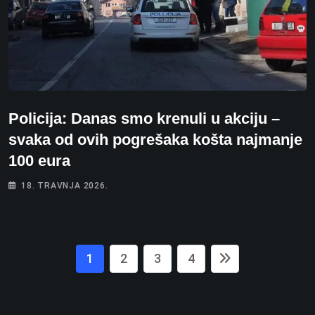
Policija: Danas smo krenuli u akciju –
svaka od ovih pogrešaka košta najmanje
100 eura
18. TRAVNJA 2026.
1
2
3
4