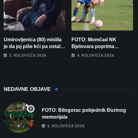
Umirovljenica (80) mislila
FOTO: Momčad NK
je da joj piše kći pa ostala
Bjelovara poprima
bez 1000 eura
jesenski izgled
5. KOLOVOZA 2026.
4. KOLOVOZA 2026.
NEDAVNE OBJAVE
FOTO: Bilogorac pobjednik Đurinog
memorijala
6. KOLOVOZA 2026.