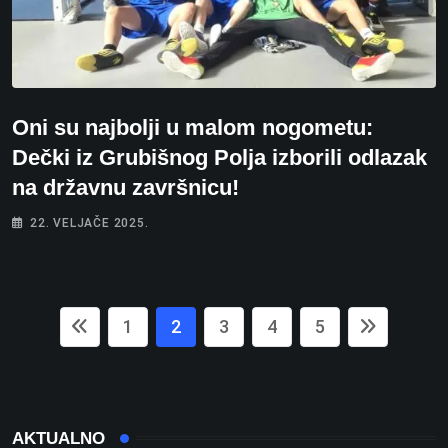
Oni su najbolji u malom nogometu:
Dečki iz Grubišnog Polja izborili odlazak
na državnu završnicu!
22. VELJAČE 2025.
1
2
3
4
5
AKTUALNO