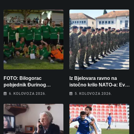
FOTO: Bilogorac
Iz Bjelovara ravno na
pobjednik Đurinog
istočno krilo NATO-a: Evo
memorijala
kamo odlazi 82 hrvatska
6. KOLOVOZA 2026.
5. KOLOVOZA 2026.
vojnika i 6 vojnikinja