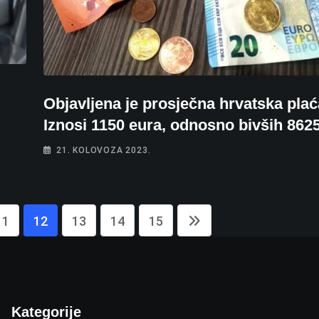
Objavljena je prosječna hrvatska plać
Iznosi 1150 eura, odnosno bivših 862
21. KOLOVOZA 2023.
11
12
13
14
15
Kategorije