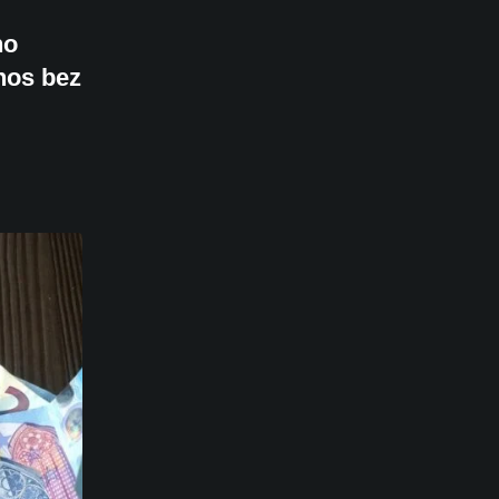
no
dnos bez