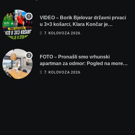
VIDEO – Borik Bjelovar državni prvaci
u 3×3 košarci, Klara Končar je
prvakinja Hrvatske u stolnom tenisu!
7. KOLOVOZA 2026.
FOTO – Pronašli smo vrhunski
apartman za odmor: Pogled na more,
tri spavaće sobe i terasa koja osvaja
7. KOLOVOZA 2026.