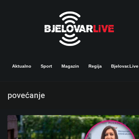
Skip
to
content
Aktualno
Sport
Magazin
Regija
Bjelovar.live
povećanje