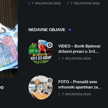
najglasniji audio
Franzu: Poznati
7. KOLOVOZA 2026.
7. KOLOVOZA 2026.
sustav i srušio
restoran otišao u
osobni rekord od
povijest, a
čak 145,9 dB!
Michelinov chef
sprema veliko
iznenađenje za
NEDAVNE OBJAVE
Bjelovar
VIDEO – Borik Bjelovar
državni prvaci u 3×3
košarci, Klara Končar je
7. KOLOVOZA 2026.
prvakinja Hrvatske u
stolnom tenisu!
FOTO – Pronašli smo
po
vrhunski apartman za
odmor: Pogled na
7. KOLOVOZA 2026.
more, tri spavaće sobe i
terasa koja osvaja