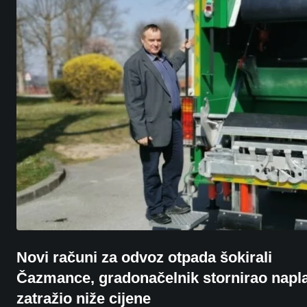
Novi računi za odvoz otpada šokirali
Čazmance, gradonačelnik stornirao napla
zatražio niže cijene