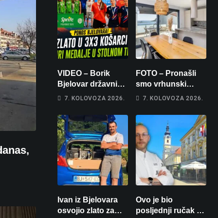
VIDEO – Borik
FOTO – Pronašli
Bjelovar državni
smo vrhunski
prvaci u 3×3
apartman za
7. KOLOVOZA 2026.
7. KOLOVOZA 2026.
košarci, Klara
odmor: Pogled na
Končar je
more, tri spavaće
prvakinja Hrvatske
sobe i terasa koja
u stolnom tenisu!
osvaja
danas,
Ivan iz Bjelovara
Ovo je bio
osvojio zlato za
posljednji ručak u