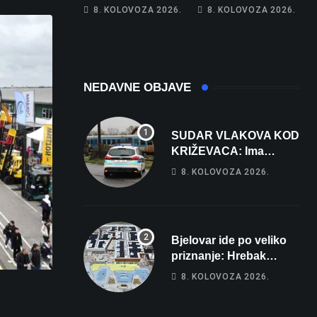
Na cestama su
Gorivo im pojede
8. KOLOVOZA 2026.
8. KOLOVOZA 2026.
posebno na meti
gotovo 6 posto
ovi prekršaji
plaće
NEDAVNE OBJAVE
SUDAR VLAKOVA KOD
KRIŽEVACA: Ima
ozlijeđenih, jedna
8. KOLOVOZA 2026.
osoba odvezena
helikopterom
Bjelovar ide po veliko
priznanje: Hrebak
danas u Parizu
8. KOLOVOZA 2026.
predstavlja Wellovar za
domaćina Europskog