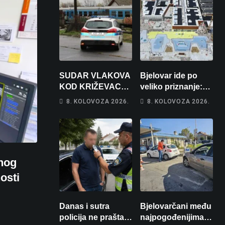
SUDAR VLAKOVA
Bjelovar ide po
KOD KRIŽEVACA:
veliko priznanje:
Ima ozlijeđenih,
Hrebak danas u
8. KOLOVOZA 2026.
8. KOLOVOZA 2026.
jedna osoba
Parizu predstavlja
odvezena
Wellovar za
helikopterom
domaćina
Europskog
prvenstva
nog
osti
Danas i sutra
Bjelovarčani među
policija ne prašta:
najpogođenijima: