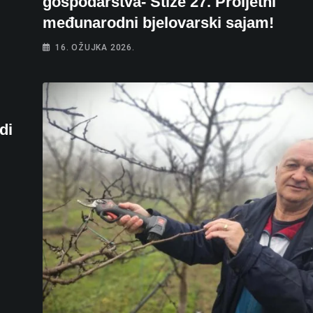
gospodarstva- Stiže 27. Proljetni
međunarodni bjelovarski sajam!
16. OŽUJKA 2026.
di