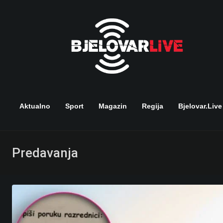
Skip
to
content
Aktualno
Sport
Magazin
Regija
Bjelovar.live
Predavanja