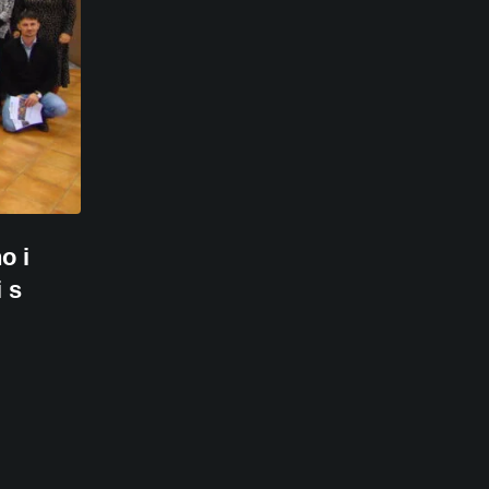
o i
 s