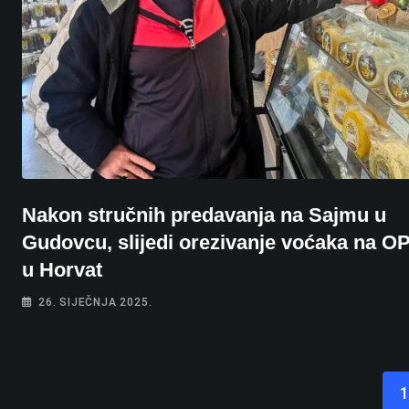
Nakon stručnih predavanja na Sajmu u
Gudovcu, slijedi orezivanje voćaka na O
u Horvat
26. SIJEČNJA 2025.
1