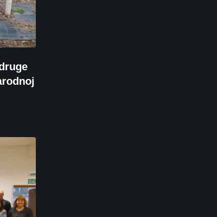
Udruge
arodnoj