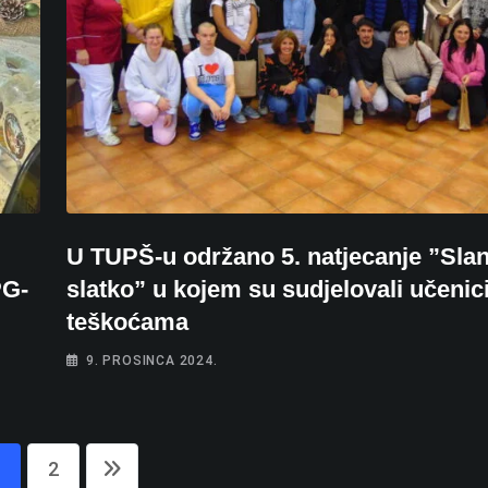
U TUPŠ-u održano 5. natjecanje ”Slan
PG-
slatko” u kojem su sudjelovali učenici
teškoćama
9. PROSINCA 2024.
2