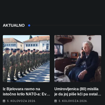
AKTUALNO
Iz Bjelovara ravno na
Umirovljenica (80) mislila
istočno krilo NATO-a: Evo
je da joj piše kći pa ostala
kamo odlazi 82 hrvatska
bez 1000 eura
5. KOLOVOZA 2026.
5. KOLOVOZA 2026.
vojnika i 6 vojnikinja