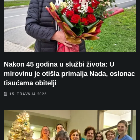
Nakon 45 godina u službi života: U
mirovinu je otišla primalja Nada, oslonac
tisućama obitelji
15. TRAVNJA 2026.