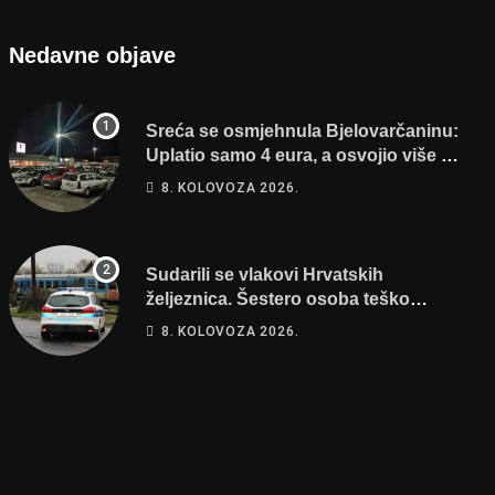
Nedavne objave
Sreća se osmjehnula Bjelovarčaninu:
Uplatio samo 4 eura, a osvojio više od
80 tisuća eura
8. KOLOVOZA 2026.
Sudarili se vlakovi Hrvatskih
željeznica. Šestero osoba teško
ozlijeđeno, mlađa žena na intenzivnoj
8. KOLOVOZA 2026.