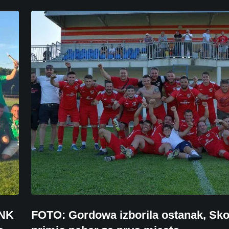
 NK
FOTO: Gordowa izborila ostanak, Sk