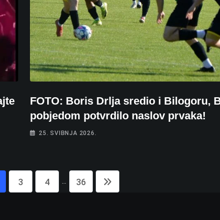
jte
FOTO: Boris Drlja sredio i Bilogoru, B
pobjedom potvrdilo naslov prvaka!
25. SVIBNJA 2026.
...
3
4
36