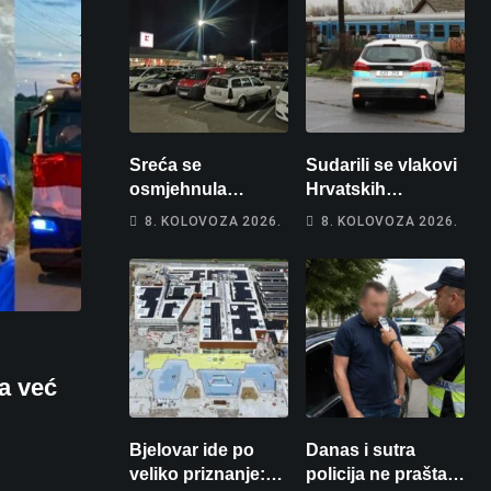
Sreća se
Sudarili se vlakovi
osmjehnula
Hrvatskih
Bjelovarčaninu:
željeznica. Šestero
8. KOLOVOZA 2026.
8. KOLOVOZA 2026.
Uplatio samo 4
osoba teško
eura, a osvojio
ozlijeđeno, mlađa
više od 80 tisuća
žena na
eura
intenzivnoj
a već
Bjelovar ide po
Danas i sutra
veliko priznanje:
policija ne prašta: