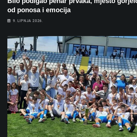
Bilo podigao pehar prvaka, mjesto gorjel
od ponosa i emocija
9. LIPNJA 2026.