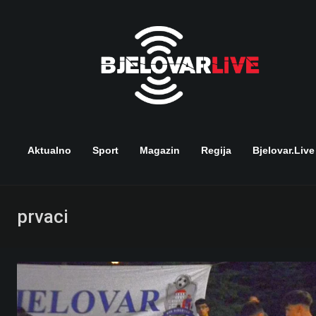
Skip
to
content
Aktualno
Sport
Magazin
Regija
Bjelovar.live
prvaci