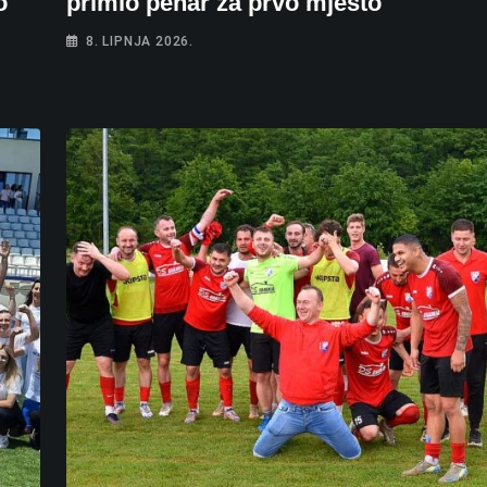
o
primio pehar za prvo mjesto
8. LIPNJA 2026.