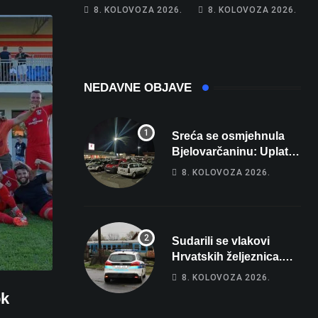
Hrebak danas u
Na cestama su
8. KOLOVOZA 2026.
8. KOLOVOZA 2026.
Parizu predstavlja
posebno na meti
Wellovar za
ovi prekršaji
domaćina
Europskog
prvenstva
NEDAVNE OBJAVE
Sreća se osmjehnula
Bjelovarčaninu: Uplatio
samo 4 eura, a osvojio
8. KOLOVOZA 2026.
više od 80 tisuća eura
Sudarili se vlakovi
Hrvatskih željeznica.
Šestero osoba teško
8. KOLOVOZA 2026.
ozlijeđeno, mlađa žena
ok
na intenzivnoj