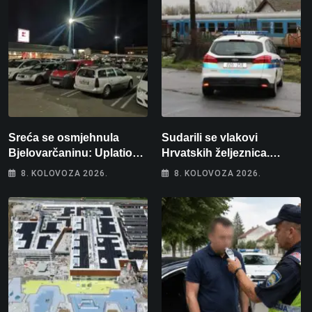
Sreća se osmjehnula
Sudarili se vlakovi
Bjelovarčaninu: Uplatio
Hrvatskih željeznica.
samo 4 eura, a osvojio
Šestero osoba teško
8. KOLOVOZA 2026.
8. KOLOVOZA 2026.
više od 80 tisuća eura
ozlijeđeno, mlađa žena na
intenzivnoj