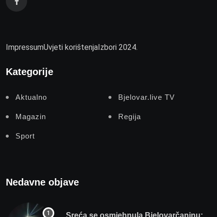
Impressum
Uvjeti korištenja
Izbori 2024.
Kategorije
Aktualno
Bjelovar.live TV
Magazin
Regija
Sport
Nedavne objave
Sreća se osmjehnula Bjelovarčaninu: