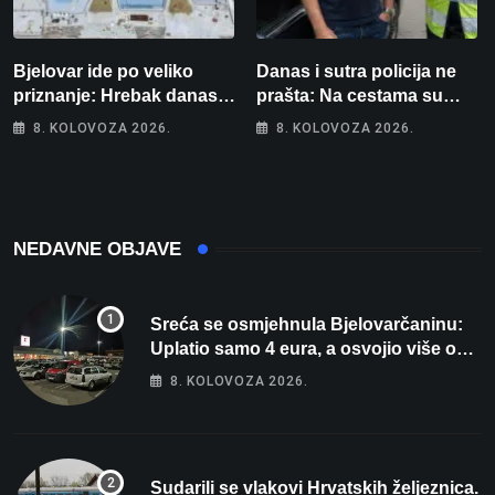
Bjelovar ide po veliko
Danas i sutra policija ne
priznanje: Hrebak danas u
prašta: Na cestama su
Parizu predstavlja
posebno na meti ovi
8. KOLOVOZA 2026.
8. KOLOVOZA 2026.
Wellovar za domaćina
prekršaji
Europskog prvenstva
NEDAVNE OBJAVE
Sreća se osmjehnula Bjelovarčaninu:
Uplatio samo 4 eura, a osvojio više od
80 tisuća eura
8. KOLOVOZA 2026.
Sudarili se vlakovi Hrvatskih željeznica.