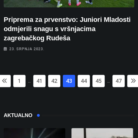
Priprema za prvenstvo: Juniori Mladosti
odmjerili snagu s vršnjacima
zagrebačkog Rudeša
23. SRPNJA 2023.
1
41
42
43
44
45
47
...
...
AKTUALNO