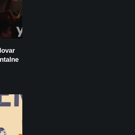
elovar
entalne