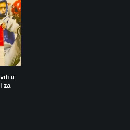
ili u
i za