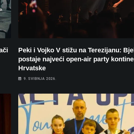
ači
Peki i Vojko V stižu na Terezijanu: Bj
postaje najveći open-air party kontin
Hrvatske
9. SVIBNJA 2026.