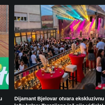
u
Dijamant Bjelovar otvara ekskluzivnu