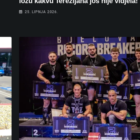
ložu kakvu Terezijana još nije vidjela!
25. LIPNJA 2026.