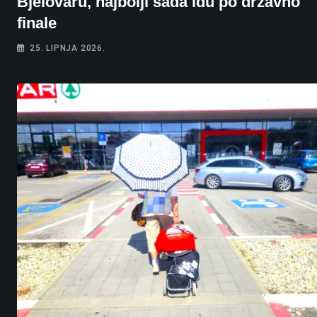
Bjelovaru, najbolji sada idu po državno
finale
25. LIPNJA 2026.