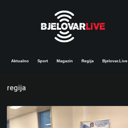
Skip
to
content
Aktualno
Sport
Magazin
Regija
Bjelovar.live
regija