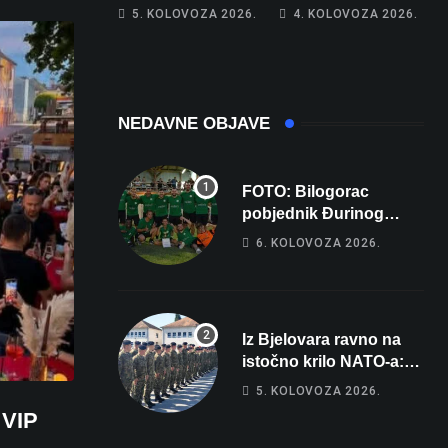
piše kći pa ostala
poprima jesenski
5. KOLOVOZA 2026.
4. KOLOVOZA 2026.
bez 1000 eura
izgled
NEDAVNE OBJAVE
FOTO: Bilogorac
pobjednik Đurinog
memorijala
6. KOLOVOZA 2026.
Iz Bjelovara ravno na
istočno krilo NATO-a:
Evo kamo odlazi 82
5. KOLOVOZA 2026.
hrvatska vojnika i 6
 VIP
vojnikinja