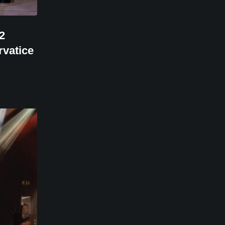
2
rvatice