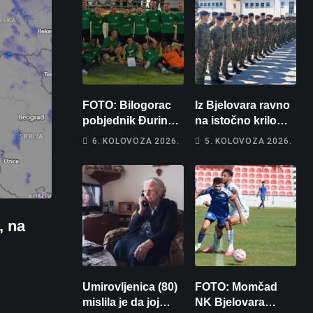
FOTO: Bilogorac
Iz Bjelovara ravno
pobjednik Đurinog
na istočno krilo
memorijala
NATO-a: Evo kamo
6. KOLOVOZA 2026.
5. KOLOVOZA 2026.
odlazi 82 hrvatska
vojnika i 6
vojnikinja
, na
Umirovljenica (80)
FOTO: Momčad
mislila je da joj
NK Bjelovara