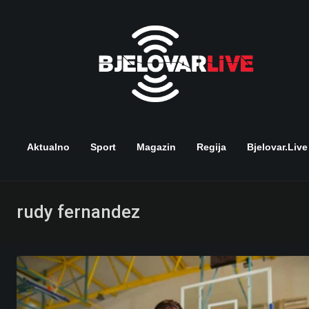
Skip
to
content
Aktualno
Sport
Magazin
Regija
Bjelovar.live
rudy fernandez