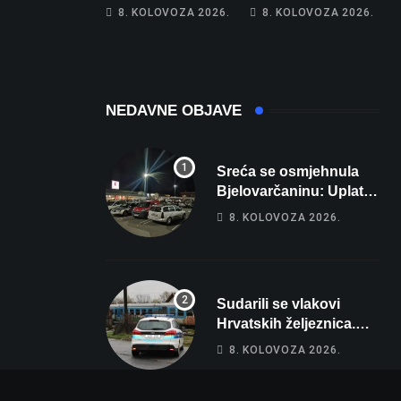
Hrebak danas u
Na cestama su
8. KOLOVOZA 2026.
8. KOLOVOZA 2026.
Parizu predstavlja
posebno na meti
Wellovar za
ovi prekršaji
domaćina
Europskog
prvenstva
NEDAVNE OBJAVE
Sreća se osmjehnula
Bjelovarčaninu: Uplatio
samo 4 eura, a osvojio
8. KOLOVOZA 2026.
više od 80 tisuća eura
Sudarili se vlakovi
Hrvatskih željeznica.
Šestero osoba teško
8. KOLOVOZA 2026.
ozlijeđeno, mlađa žena
na intenzivnoj