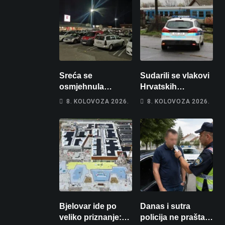
Sreća se
Sudarili se vlakovi
osmjehnula
Hrvatskih
Bjelovarčaninu:
željeznica. Šestero
8. KOLOVOZA 2026.
8. KOLOVOZA 2026.
Uplatio samo 4
osoba teško
eura, a osvojio
ozlijeđeno, mlađa
više od 80 tisuća
žena na
eura
intenzivnoj
Bjelovar ide po
Danas i sutra
veliko priznanje:
policija ne prašta: