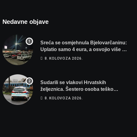
Nedavne objave
Sreća se osmjehnula Bjelovarčaninu:
Uplatio samo 4 eura, a osvojio više od
80 tisuća eura
8. KOLOVOZA 2026.
Sudarili se vlakovi Hrvatskih
željeznica. Šestero osoba teško
ozlijeđeno, mlađa žena na intenzivnoj
8. KOLOVOZA 2026.