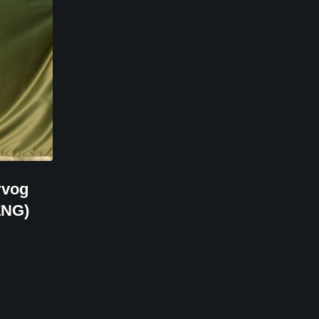
rvog
ZNG)