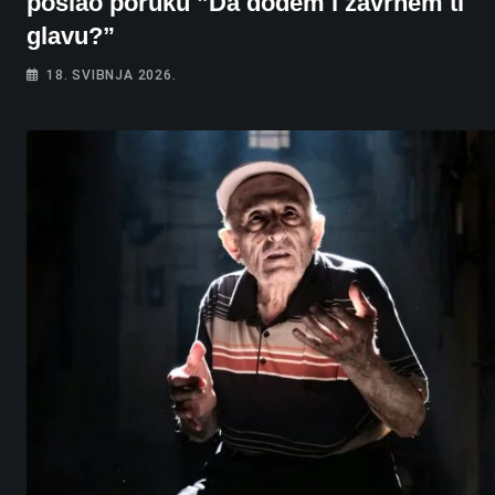
poslao poruku ”Da dođem i zavrnem ti
glavu?”
18. SVIBNJA 2026.