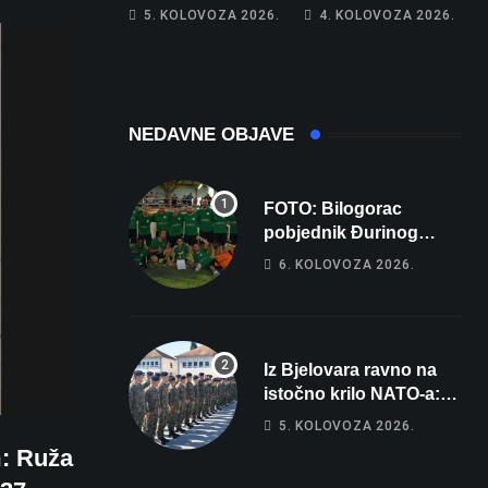
piše kći pa ostala
poprima jesenski
5. KOLOVOZA 2026.
4. KOLOVOZA 2026.
bez 1000 eura
izgled
NEDAVNE OBJAVE
FOTO: Bilogorac
pobjednik Đurinog
memorijala
6. KOLOVOZA 2026.
Iz Bjelovara ravno na
istočno krilo NATO-a:
Evo kamo odlazi 82
5. KOLOVOZA 2026.
hrvatska vojnika i 6
m: Ruža
vojnikinja