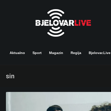
Skip
to
content
Aktualno
Sport
Magazin
Regija
Bjelovar.live
sin