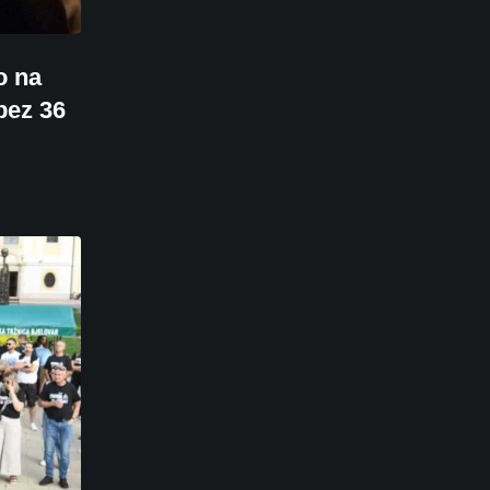
o na
bez 36