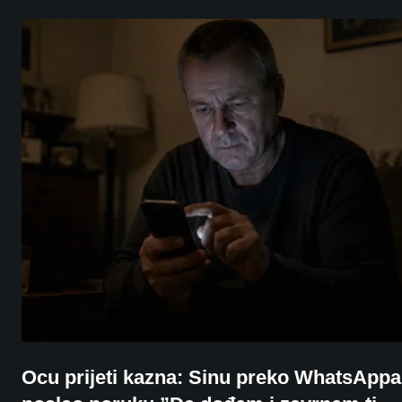
Ocu prijeti kazna: Sinu preko WhatsAppa