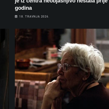
je iz centra neobjašnjivo nestala prije
godina
18. TRAVNJA 2026.