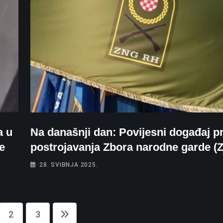
a u
Na današnji dan: Povijesni događaj p
je
postrojavanja Zbora narodne garde (
28. SVIBNJA 2025.
2
3