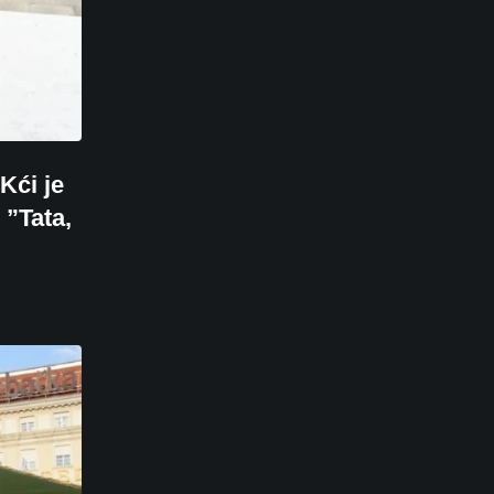
Kći je
 ”Tata,