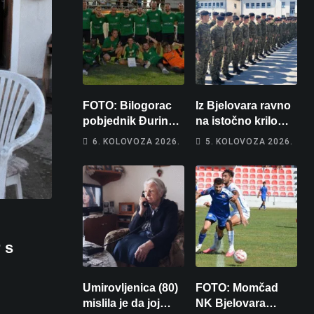
FOTO: Bilogorac
Iz Bjelovara ravno
pobjednik Đurinog
na istočno krilo
memorijala
NATO-a: Evo kamo
6. KOLOVOZA 2026.
5. KOLOVOZA 2026.
odlazi 82 hrvatska
vojnika i 6
vojnikinja
 s
Umirovljenica (80)
FOTO: Momčad
mislila je da joj
NK Bjelovara