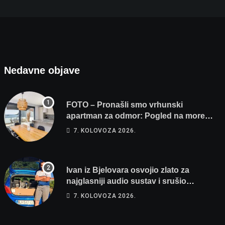
Nedavne objave
FOTO – Pronašli smo vrhunski
apartman za odmor: Pogled na more,
tri spavaće sobe i terasa koja osvaja
7. KOLOVOZA 2026.
Ivan iz Bjelovara osvojio zlato za
najglasniji audio sustav i srušio
osobni rekord od čak 145,9 dB!
7. KOLOVOZA 2026.