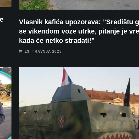
se
Vlasnik kafića upozorava: ”Središtu 
se vikendom voze utrke, pitanje je v
kada će netko stradati!”
23. TRAVNJA 2025.