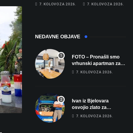
Franzu: Poznati
Obećao joj auto za
7. KOLOVOZA 2026.
7. KOLOVOZA 2026.
restoran otišao u
tjedan dana, a
povijest, a
zatim izmišljao
Michelinov chef
opravdanja
sprema veliko
iznenađenje za
NEDAVNE OBJAVE
Bjelovar
FOTO – Pronašli smo
vrhunski apartman za
odmor: Pogled na
7. KOLOVOZA 2026.
more, tri spavaće sobe i
terasa koja osvaja
Ivan iz Bjelovara
osvojio zlato za
najglasniji audio sustav
7. KOLOVOZA 2026.
i srušio osobni rekord
od čak 145,9 dB!