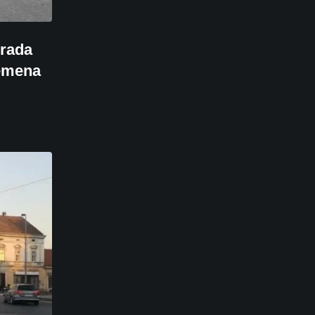
grada
remena