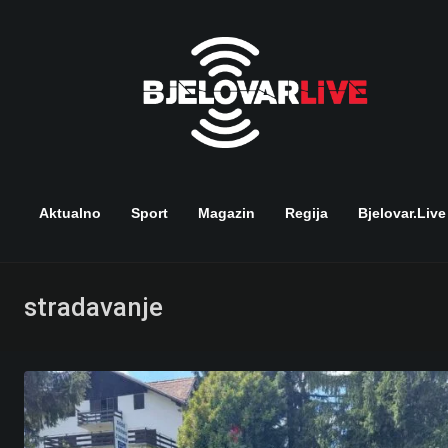
Skip
to
content
Aktualno
Sport
Magazin
Regija
Bjelovar.live
stradavanje