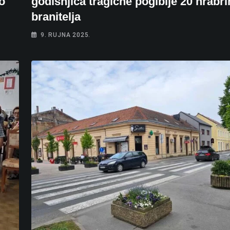
o
godišnjica tragične pogibije 20 hrabri
branitelja
9. RUJNA 2025.