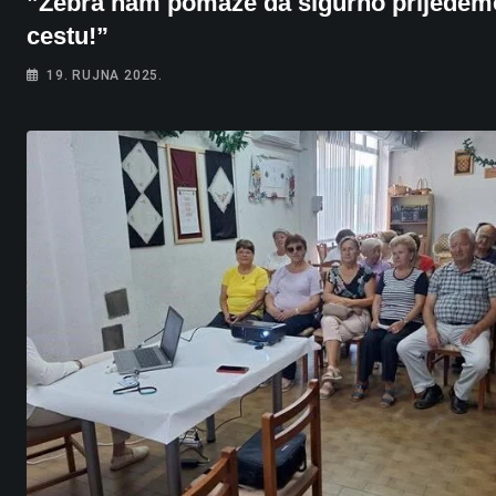
”Zebra nam pomaže da sigurno prijeđem
cestu!”
19. RUJNA 2025.