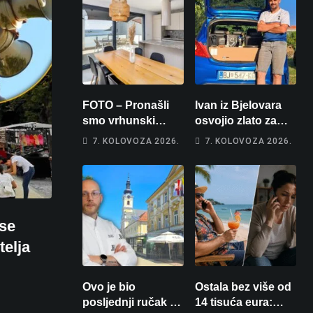
FOTO – Pronašli
Ivan iz Bjelovara
smo vrhunski
osvojio zlato za
apartman za
najglasniji audio
7. KOLOVOZA 2026.
7. KOLOVOZA 2026.
odmor: Pogled na
sustav i srušio
more, tri spavaće
osobni rekord od
sobe i terasa koja
čak 145,9 dB!
osvaja
 se
telja
Ovo je bio
Ostala bez više od
posljednji ručak u
14 tisuća eura: