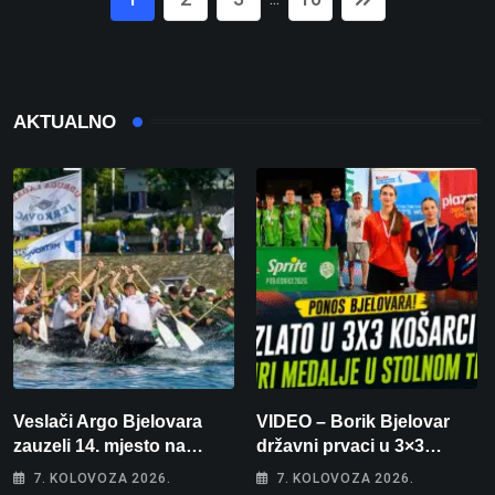
AKTUALNO
Veslači Argo Bjelovara
VIDEO – Borik Bjelovar
zauzeli 14. mjesto na
državni prvaci u 3×3
brzincu
košarci, Klara Končar je
7. KOLOVOZA 2026.
7. KOLOVOZA 2026.
prvakinja Hrvatske u