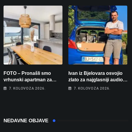
stolnom tenisu!
FOTO – Pronašli smo
Ivan iz Bjelovara osvojio
vrhunski apartman za
zlato za najglasniji audio
odmor: Pogled na more, tri
sustav i srušio osobni
7. KOLOVOZA 2026.
7. KOLOVOZA 2026.
spavaće sobe i terasa koja
rekord od čak 145,9 dB!
osvaja
NEDAVNE OBJAVE