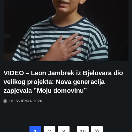
VIDEO – Leon Jambrek iz Bjelovara dio
velikog projekta: Nova generacija
zapjevala ”Moju domovinu”
16. SVIBNJA 2026.
1
2
3
10
...